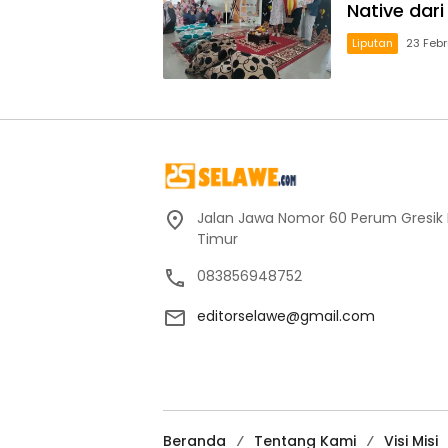
Native dari
Liputan
23 Febr
Jalan Jawa Nomor 60 Perum Gresik 
Timur
083856948752
editorselawe@gmail.com
Beranda
Tentang Kami
Visi Misi