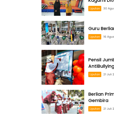
Kagumi Dit
Liputan
30 Agu
Guru Berli
Liputan
16 Agu
Pensil Jum
AntiBullyin
Liputan
21 Juli
Berlian Pr
Gembira
Liputan
21 Juli