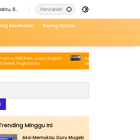
abtu, 8
gustus
2026
ang Kesehatan
Ruang Wisata
o GKB Raih Juara 1 English
Semangat Juara Menggema, 60
est Tingkat Kota
Delegasi Spemdalas Berangkat 
Award 2026
i
Trending Minggu Ini
Aksi Memukau Guru Mugeb