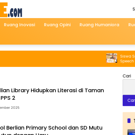
S
A
Ruang Inovasi
Ruang Opini
Ruang Humaniora
Ru
Siswa Smami
Speech Cont
Cari
ian Library Hidupkan Literasi di Taman
 PPS 2
Car
tember 2025
ool Berlian Primary School dan SD Mutu