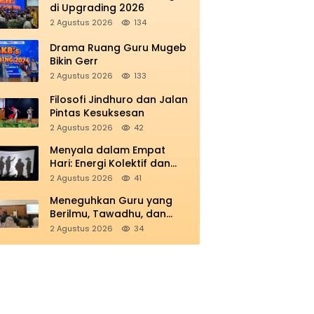
di Upgrading 2026
2 Agustus 2026
134
Drama Ruang Guru Mugeb
Bikin Gerr
2 Agustus 2026
133
Filosofi Jindhuro dan Jalan
Pintas Kesuksesan
2 Agustus 2026
42
Menyala dalam Empat
Hari: Energi Kolektif dan
Refleksi Kemerdekaan di
2 Agustus 2026
41
Panggung Education
Meneguhkan Guru yang
Berilmu, Tawadhu, dan
Berkarakter Ihsan
2 Agustus 2026
34