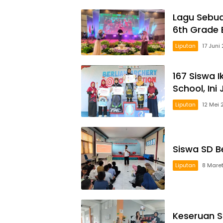
Lagu Sebua
6th Grade 
Liputan
17 Juni
167 Siswa 
School, Ini
Liputan
12 Mei 
Siswa SD Be
Liputan
8 Mare
Keseruan Si