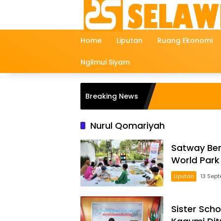
Langsung
ke
konten
Home
Liputan
Ruang Ekonomi
Ngilmui Siyam
Breaking News
Nurul Qomariyah
Satway Berl
World Park
Liputan
13 Sep
Sister Sch