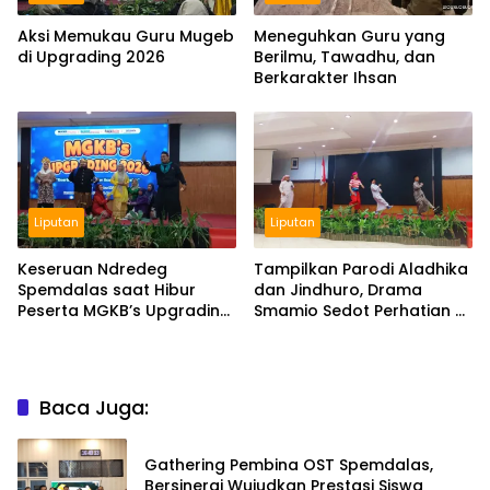
Aksi Memukau Guru Mugeb
Meneguhkan Guru yang
di Upgrading 2026
Berilmu, Tawadhu, dan
Berkarakter Ihsan
Liputan
Liputan
Keseruan Ndredeg
Tampilkan Parodi Aladhika
Spemdalas saat Hibur
dan Jindhuro, Drama
Peserta MGKB’s Upgrading
Smamio Sedot Perhatian di
2026
MGKB Upgrading 2026
Baca Juga:
Gathering Pembina OST Spemdalas,
Bersinergi Wujudkan Prestasi Siswa