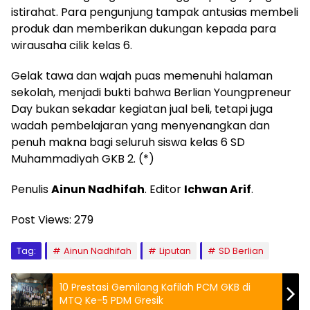
istirahat. Para pengunjung tampak antusias membeli
produk dan memberikan dukungan kepada para
wirausaha cilik kelas 6.
Gelak tawa dan wajah puas memenuhi halaman
sekolah, menjadi bukti bahwa Berlian Youngpreneur
Day bukan sekadar kegiatan jual beli, tetapi juga
wadah pembelajaran yang menyenangkan dan
penuh makna bagi seluruh siswa kelas 6 SD
Muhammadiyah GKB 2. (*)
Penulis
Ainun Nadhifah
. Editor
Ichwan Arif
.
Post Views:
279
Tag:
Ainun Nadhifah
Liputan
SD Berlian
10 Prestasi Gemilang Kafilah PCM GKB di
MTQ Ke-5 PDM Gresik