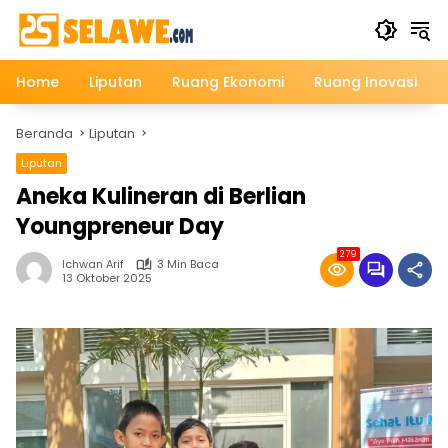
Langsung
ke
konten
Home
Liputan
Ruang Ekonomi
Ruang Inovasi
Beranda
Liputan
Liputan
Aneka Kulineran di Berlian
Youngpreneur Day
279
Ichwan Arif
3 Min Baca
13 Oktober 2025