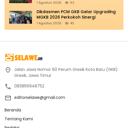
1 Agustus 2026
62
Dikdasmen PCM GKB Gelar Upgrading
MGKB 2026 Perkokoh Sinergi
1 Agustus 2026
43
Jalan Jawa Nomor 60 Perum Gresik Kota Baru (GKB)
Gresik, Jawa Timur
083856948752
editorselawe@gmail.com
Beranda
Tentang Kami
Redaksi