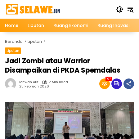
Langsung
ke
konten
Home
Liputan
Ruang Ekonomi
Ruang Inovasi
Beranda
Liputan
Liputan
Jadi Zombi atau Warrior
Disampaikan di PKDA Spemdalas
107
Ichwan Arif
2 Min Baca
25 Februari 2026