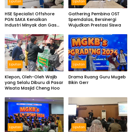
Liputan
Liputan
HSE Specialist Offshore
Gathering Pembina OST
PGN SAKA Kenalkan
Spemdalas, Bersinergi
Industri Minyak dan Gas
Wujudkan Prestasi Siswa
Bumi di Spemdalas
Liputan
Liputan
Klepon, Oleh-Oleh Wajib
Drama Ruang Guru Mugeb
yang Selalu Diburu di Pasar
Bikin Gerr
Wisata Masjid Cheng Hoo
Liputan
Liputan