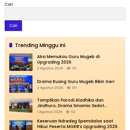
Cari
Cari
Trending Minggu Ini
Aksi Memukau Guru Mugeb di
Upgrading 2026
2 Agustus 2026
131
Drama Ruang Guru Mugeb Bikin Gerr
2 Agustus 2026
131
Tampilkan Parodi Aladhika dan
Jindhuro, Drama Smamio Sedot
Perhatian di MGKB Upgrading 2026
1 Agustus 2026
62
Keseruan Ndredeg Spemdalas saat
Hibur Peserta MGKB’s Upgrading 2026