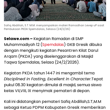
Safiq Abdillah, S.T. M.M. menyampaikan materi Ramadhan Levep uP saat
Pembukaan PKDA Spemdalas, Selasa (24/2/26)
Selawe.com –
Kegiatan Ramadan di SMP
Muhammadiyah 12 (
Spemdalas
) GKB Gresik dibuka
dengan mengikuti kegiatan Pesantren Kilat Darul
Arqam (PKDA) yang diselenggarakan di Masjid
Taqwa Spemdalas, Selasa (24/2/2026).
Kegiatan PKDA tahun 1447 ini mengambil tema
Disciplined in Fasting, Excellent in Character
.Tepat
pukul 08.30 kegiatan dimulai di masjid, semua siswa
kelas VII,VIII, IX menyimak pemateri di depan.
Kali ini didatangkan pemateri Safiq Abdillah,S.T,M.M
sebagai Ketua PDPM Kabupaten Gresik memberikan