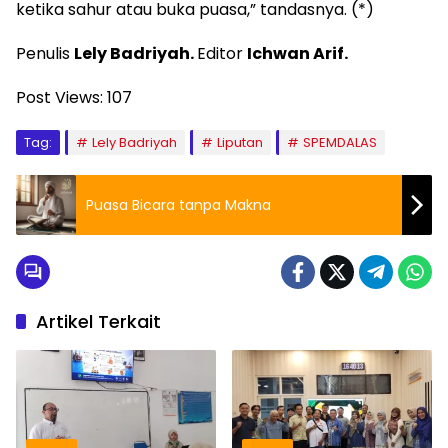
ketika sahur atau buka puasa,” tandasnya. (*)
Penulis
Lely Badriyah.
Editor
Ichwan Arif.
Post Views:
107
Tag:
Lely Badriyah
Liputan
SPEMDALAS
Puasa Bicara tanpa Makna
Artikel Terkait