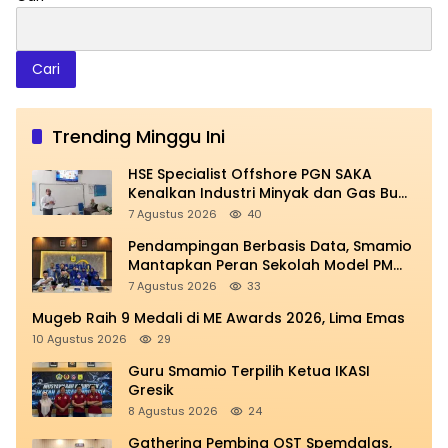
Cari
Trending Minggu Ini
HSE Specialist Offshore PGN SAKA
Kenalkan Industri Minyak dan Gas Bumi
di Spemdalas
7 Agustus 2026
40
Pendampingan Berbasis Data, Smamio
Mantapkan Peran Sekolah Model PM
dan KKA
7 Agustus 2026
33
Mugeb Raih 9 Medali di ME Awards 2026, Lima Emas
10 Agustus 2026
29
Guru Smamio Terpilih Ketua IKASI
Gresik
8 Agustus 2026
24
Gathering Pembina OST Spemdalas,