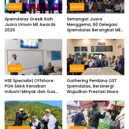
Liputan
Liputan
Spemdalas Gresik Raih
Semangat Juara
Juara Umum ME Awards
Menggema, 60 Delegasi
2026
Spemdalas Berangkat ME
Award 2026
Liputan
Liputan
HSE Specialist Offshore
Gathering Pembina OST
PGN SAKA Kenalkan
Spemdalas, Bersinergi
Industri Minyak dan Gas
Wujudkan Prestasi Siswa
Bumi di Spemdalas