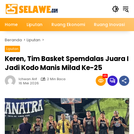
Langsung
ke
konten
Home
Liputan
Ruang Ekonomi
Ruang Inovasi
Beranda
Liputan
Liputan
Keren, Tim Basket Spemdalas Juara I
Jadi Kodo Manis Milad Ke-25
85
Ichwan Arif
2 Min Baca
16 Mei 2026