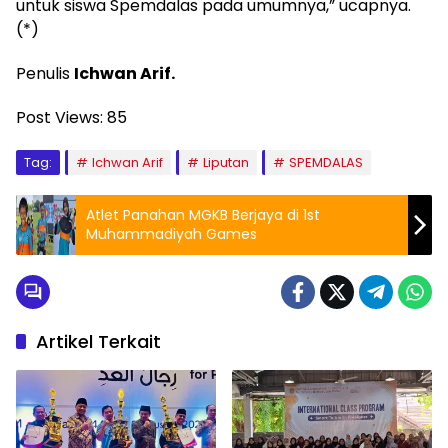
untuk siswa Spemdalas pada umumnya,” ucapnya.
(*)
Penulis
Ichwan Arif.
Post Views:
85
Tag:
Ichwan Arif
Liputan
SPEMDALAS
Atlet Panahan MGKB Berjaya di 1st
Muhammadiyah Games
Artikel Terkait