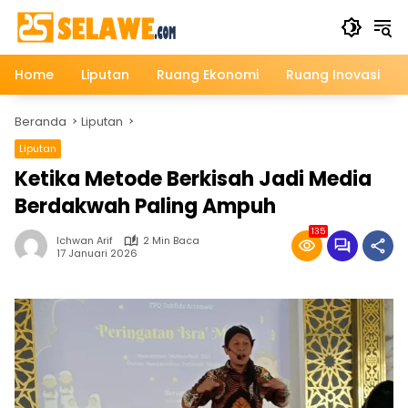
Langsung
ke
konten
Home
Liputan
Ruang Ekonomi
Ruang Inovasi
Beranda
Liputan
Liputan
Ketika Metode Berkisah Jadi Media
Berdakwah Paling Ampuh
135
Ichwan Arif
2 Min Baca
17 Januari 2026