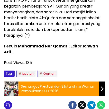
santri TPQ At Tanwir untuk terus menghadirkan
kegiatan pembelajaran Al-Qur’an yang kreatif,
menyenangkan, dan sarat nilai. Dari masjid inilah,
benih-benih cinta Al-Qur’an dan semangat sholat
terus ditanamkan untuk melahirkan generasi yang
berakhlak mulia dan berkepribadian Islami,”
harapnya. (*)
Penulis
Mohammad Nor Qomari.
Editor
Ichwan
Arif.
Post Views:
135
Tag:
Liputan
Qomari
Semangat Prestasi dan Silaturahmi Warnai
Pembukaan SSO 2026