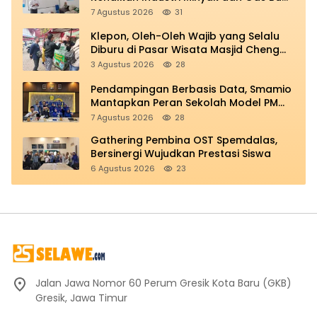
di Spemdalas
7 Agustus 2026
31
Klepon, Oleh-Oleh Wajib yang Selalu
Diburu di Pasar Wisata Masjid Cheng
Hoo
3 Agustus 2026
28
Pendampingan Berbasis Data, Smamio
Mantapkan Peran Sekolah Model PM
dan KKA
7 Agustus 2026
28
Gathering Pembina OST Spemdalas,
Bersinergi Wujudkan Prestasi Siswa
6 Agustus 2026
23
Jalan Jawa Nomor 60 Perum Gresik Kota Baru (GKB)
Gresik, Jawa Timur