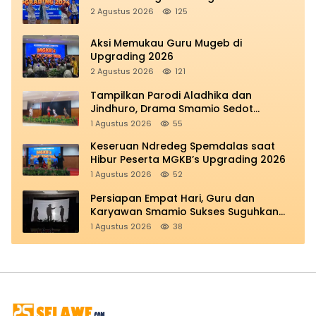
2 Agustus 2026
125
Aksi Memukau Guru Mugeb di
Upgrading 2026
2 Agustus 2026
121
Tampilkan Parodi Aladhika dan
Jindhuro, Drama Smamio Sedot
Perhatian di MGKB Upgrading 2026
1 Agustus 2026
55
Keseruan Ndredeg Spemdalas saat
Hibur Peserta MGKB’s Upgrading 2026
1 Agustus 2026
52
Persiapan Empat Hari, Guru dan
Karyawan Smamio Sukses Suguhkan
Teatrikal Perjuangan
1 Agustus 2026
38