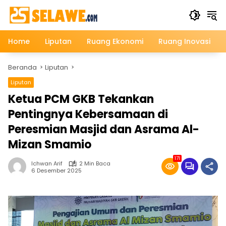
Langsung
ke
konten
Home
Liputan
Ruang Ekonomi
Ruang Inovasi
Beranda
Liputan
Liputan
Ketua PCM GKB Tekankan
Pentingnya Kebersamaan di
Peresmian Masjid dan Asrama Al-
Mizan Smamio
171
Ichwan Arif
2 Min Baca
6 Desember 2025