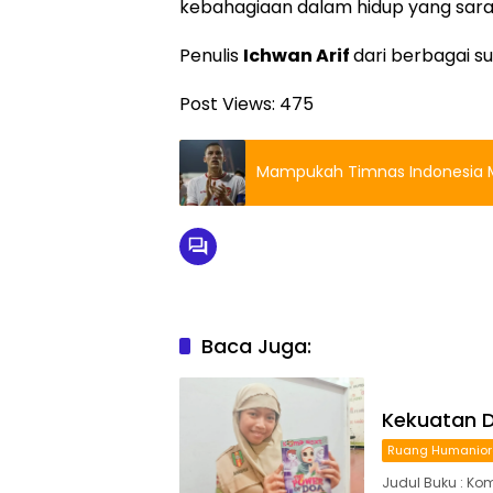
kebahagiaan dalam hidup yang sara
Penulis
Ichwan Arif
dari berbagai 
Post Views:
475
Mampukah Timnas Indonesia M
Baca Juga:
Kekuatan 
Ruang Humanio
Judul Buku : Kom