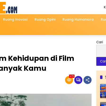
K
A
2
Ruang Inovasi
Ruang Opini
Ruang Humaniora
Ru
Cari
m Kehidupan di Film
Car
 Banyak Kamu
475