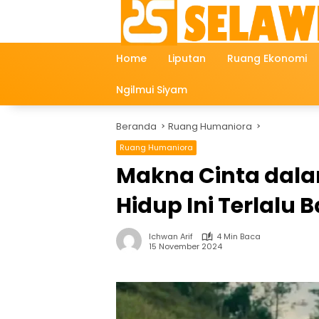
Langsung
ke
konten
Home
Liputan
Ruang Ekonomi
Ngilmui Siyam
Beranda
Ruang Humaniora
Ruang Humaniora
Makna Cinta dala
Hidup Ini Terlalu
Ichwan Arif
4 Min Baca
15 November 2024