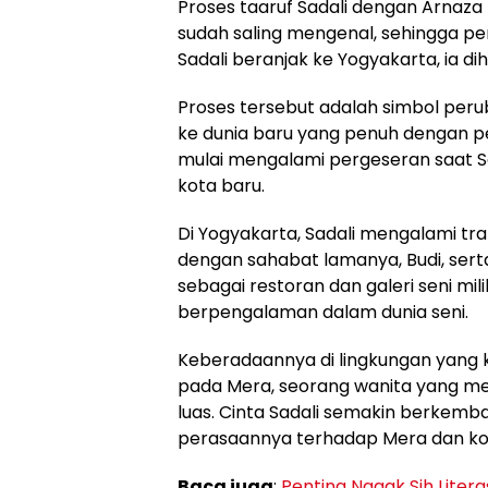
Proses taaruf Sadali dengan Arnaz
sudah saling mengenal, sehingga pe
Sadali beranjak ke Yogyakarta, ia 
Proses tersebut adalah simbol per
ke dunia baru yang penuh dengan p
mulai mengalami pergeseran saat S
kota baru.
Di Yogyakarta, Sadali mengalami tra
dengan sahabat lamanya, Budi, serta
sebagai restoran dan galeri seni mil
berpengalaman dalam dunia seni.
Keberadaannya di lingkungan yang k
pada Mera, seorang wanita yang mem
luas. Cinta Sadali semakin berkemb
perasaannya terhadap Mera dan k
Baca juga
:
Penting Nggak Sih Liter