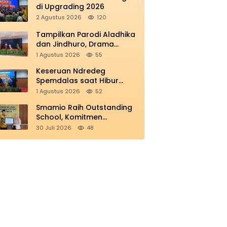
di Upgrading 2026
2 Agustus 2026
120
Tampilkan Parodi Aladhika
dan Jindhuro, Drama
Smamio Sedot Perhatian di
1 Agustus 2026
55
MGKB Upgrading 2026
Keseruan Ndredeg
Spemdalas saat Hibur
Peserta MGKB’s Upgrading
1 Agustus 2026
52
2026
Smamio Raih Outstanding
School, Komitmen
Tingkatkan Layanan
30 Juli 2026
48
Pendidikan Unggul