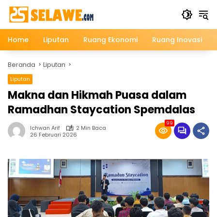
Langsung
ke
konten
Home
Liputan
Ruang Ekonomi
Ruang Inovasi
Beranda
Liputan
Liputan
Makna dan Hikmah Puasa dalam
Ramadhan Staycation Spemdalas
99
Ichwan Arif
2 Min Baca
26 Februari 2026