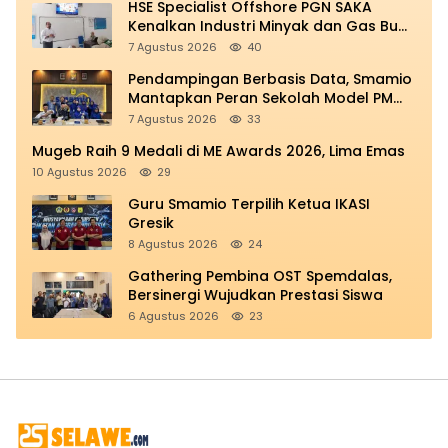
HSE Specialist Offshore PGN SAKA
Kenalkan Industri Minyak dan Gas Bumi
di Spemdalas
7 Agustus 2026
40
Pendampingan Berbasis Data, Smamio
Mantapkan Peran Sekolah Model PM
dan KKA
7 Agustus 2026
33
Mugeb Raih 9 Medali di ME Awards 2026, Lima Emas
10 Agustus 2026
29
Guru Smamio Terpilih Ketua IKASI
Gresik
8 Agustus 2026
24
Gathering Pembina OST Spemdalas,
Bersinergi Wujudkan Prestasi Siswa
6 Agustus 2026
23