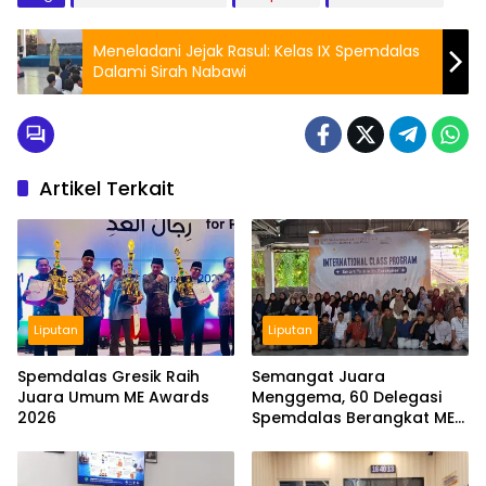
Meneladani Jejak Rasul: Kelas IX Spemdalas
Dalami Sirah Nabawi
Artikel Terkait
Liputan
Liputan
Spemdalas Gresik Raih
Semangat Juara
Juara Umum ME Awards
Menggema, 60 Delegasi
2026
Spemdalas Berangkat ME
Award 2026