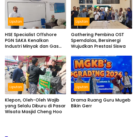
Liputan
Liputan
HSE Specialist Offshore
Gathering Pembina OST
PGN SAKA Kenalkan
Spemdalas, Bersinergi
Industri Minyak dan Gas
Wujudkan Prestasi Siswa
Bumi di Spemdalas
Liputan
Liputan
Klepon, Oleh-Oleh Wajib
Drama Ruang Guru Mugeb
yang Selalu Diburu di Pasar
Bikin Gerr
Wisata Masjid Cheng Hoo