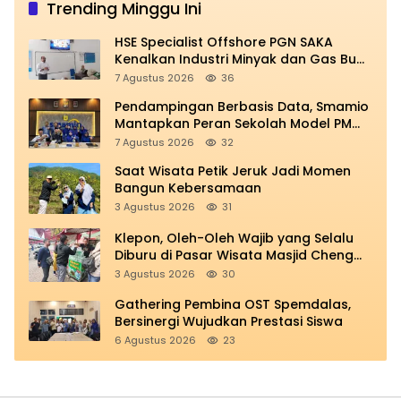
Trending Minggu Ini
HSE Specialist Offshore PGN SAKA
Kenalkan Industri Minyak dan Gas Bumi
di Spemdalas
7 Agustus 2026
36
Pendampingan Berbasis Data, Smamio
Mantapkan Peran Sekolah Model PM
dan KKA
7 Agustus 2026
32
Saat Wisata Petik Jeruk Jadi Momen
Bangun Kebersamaan
3 Agustus 2026
31
Klepon, Oleh-Oleh Wajib yang Selalu
Diburu di Pasar Wisata Masjid Cheng
Hoo
3 Agustus 2026
30
Gathering Pembina OST Spemdalas,
Bersinergi Wujudkan Prestasi Siswa
6 Agustus 2026
23