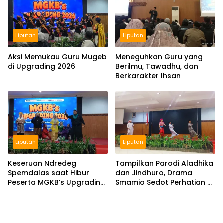
Liputan
Liputan
Aksi Memukau Guru Mugeb
Meneguhkan Guru yang
di Upgrading 2026
Berilmu, Tawadhu, dan
Berkarakter Ihsan
Liputan
Liputan
Keseruan Ndredeg
Tampilkan Parodi Aladhika
Spemdalas saat Hibur
dan Jindhuro, Drama
Peserta MGKB’s Upgrading
Smamio Sedot Perhatian di
2026
MGKB Upgrading 2026