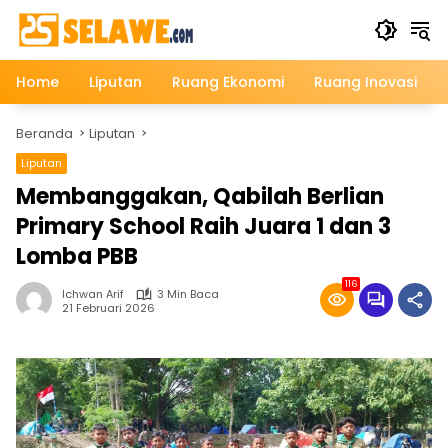
Langsung
ke
konten
Home
Liputan
Ruang Ekonomi
Ruang Inovasi
Beranda
Liputan
Liputan
Membanggakan, Qabilah Berlian
Primary School Raih Juara 1 dan 3
Lomba PBB
116
Ichwan Arif
3 Min Baca
21 Februari 2026