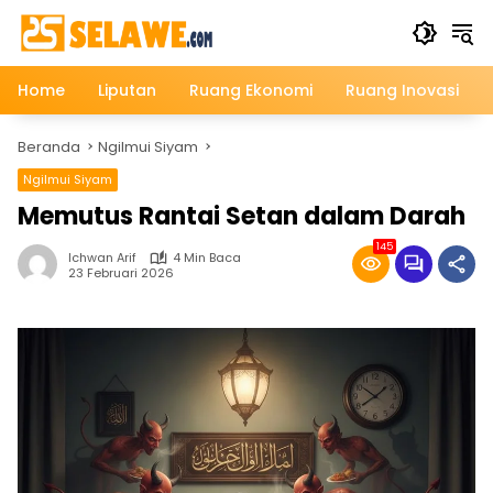
Langsung
ke
konten
Home
Liputan
Ruang Ekonomi
Ruang Inovasi
Beranda
Ngilmui Siyam
Ngilmui Siyam
Memutus Rantai Setan dalam Darah
145
Ichwan Arif
4 Min Baca
23 Februari 2026