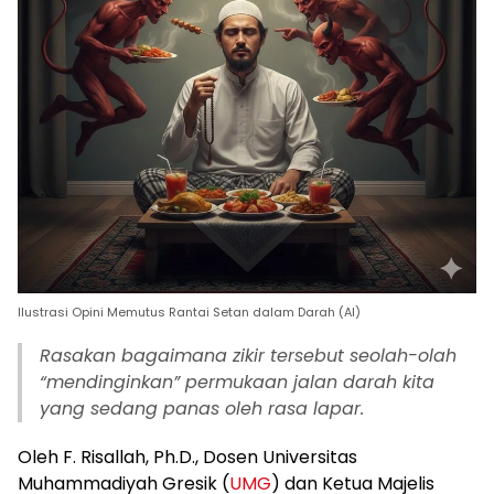
Ilustrasi Opini Memutus Rantai Setan dalam Darah (AI)
Rasakan bagaimana zikir tersebut seolah-olah
“mendinginkan” permukaan jalan darah kita
yang sedang panas oleh rasa lapar.
Oleh F. Risallah, Ph.D., Dosen Universitas
Muhammadiyah Gresik (
UMG
) dan Ketua Majelis