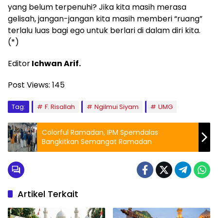
yang belum terpenuhi? Jika kita masih merasa
gelisah, jangan-jangan kita masih memberi “ruang”
terlalu luas bagi ego untuk berlari di dalam diri kita.
(*)
Editor
Ichwan Arif.
Post Views:
145
Tag:
F. Risallah
Ngilmui Siyam
UMG
Colorful Ramadan, IPM Spemdalas
Bangkitkan Semangat Ramadan
Artikel Terkait