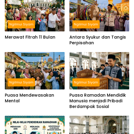
Ngilmui Siyam
Ngilmui Siyam
Merawat Fitrah 11 Bulan
Antara Syukur dan Tangis
Perpisahan
Ngilmui Siyam
Ngilmui Siyam
Puasa Mendewasakan
Puasa Ramadan Mendidik
Mental
Manusia menjadi Pribadi
Berdampak Sosial