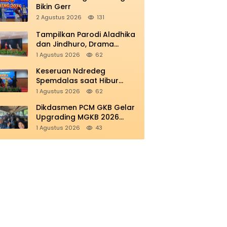
Bikin Gerr
2 Agustus 2026
131
Tampilkan Parodi Aladhika
dan Jindhuro, Drama
Smamio Sedot Perhatian di
1 Agustus 2026
62
MGKB Upgrading 2026
Keseruan Ndredeg
Spemdalas saat Hibur
Peserta MGKB’s Upgrading
1 Agustus 2026
62
2026
Dikdasmen PCM GKB Gelar
Upgrading MGKB 2026
Perkokoh Sinergi
1 Agustus 2026
43