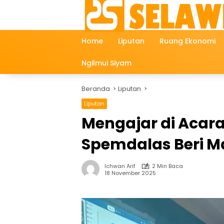
Langsung
ke
konten
Home
Liputan
Ruang Ekonomi
Ngilmui Siyam
Beranda
Liputan
Liputan
Mengajar di Acara
Spemdalas Beri Ma
Ichwan Arif
2 Min Baca
18 November 2025