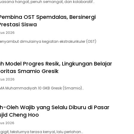
uasana hangat, penuh semangat, dan kolaboratif…
Pembina OST Spemdalas, Bersinergi
restasi Siswa
tus 2026
nyambut dimulainya kegiatan ekstrakurikuler (OST)
h Model Progres Resik, Lingkungan Belajar
oritas Smamio Gresik
tus 2026
MA Muhammadiyah 10 GKB Gresik (Smamio)…
h-Oleh Wajib yang Selalu Diburu di Pasar
jid Cheng Hoo
tus 2026
igit, teksturnya terasa kenyal, lalu perlahan…