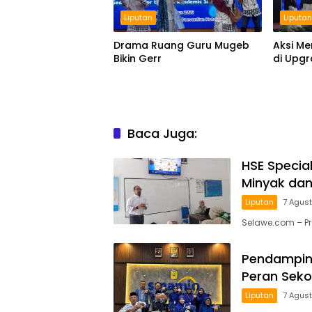
Liputan
Liputa
Drama Ruang Guru Mugeb
Aksi M
Bikin Gerr
di Upgr
Baca Juga:
HSE Specia
Minyak dan
Liputan
7 Agus
Selawe.com – P
Pendampin
Peran Seko
Liputan
7 Agus