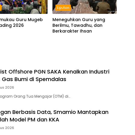
n
Liputan
emukau Guru Mugeb
Meneguhkan Guru yang
ading 2026
Berilmu, Tawadhu, dan
Berkarakter Ihsan
list Offshore PGN SAKA Kenalkan Industri
 Gas Bumi di Spemdalas
tus 2026
rogram Orang Tua Mengajar (OTM) di…
gan Berbasis Data, Smamio Mantapkan
lah Model PM dan KKA
tus 2026