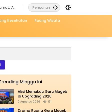
umat, 7
gustus
026
ang Kesehatan
Ruang Wisata
i
Trending Minggu Ini
Aksi Memukau Guru Mugeb
di Upgrading 2026
2 Agustus 2026
131
Drama Ruang Guru Mugeb