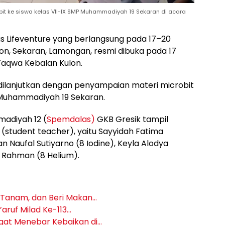
it ke siswa kelas VII-IX SMP Muhammadiyah 19 Sekaran di acara
 Lifeventure yang berlangsung pada 17–20
n, Sekaran, Lamongan, resmi dibuka pada 17
aqwa Kebalan Kulon.
dilanjutkan dengan penyampaian materi microbit
 Muhammadiyah 19 Sekaran.
adiyah 12 (
Spemdalas)
GKB Gresik tampil
(student teacher), yaitu Sayyidah Fatima
 Naufal Sutiyarno (8 Iodine), Keyla Alodya
y Rahman (8 Helium).
 Tanam, dan Beri Makan…
aruf Milad Ke-113…
gat Menebar Kebaikan di…