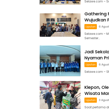
Selawe.com – S
Gathering 
Wujudkan P
Liputan
6 Agus
Selawe.com – Me
Semester…
Jadi Sekola
Nyaman Pri
Liputan
6 Agus
Selawe.com – S
Klepon, Ole
Wisata Mas
Liputan
3 Agus
Saat pertama dig