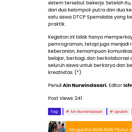
sistem tersebut bekerja. Setelah itu
dari dua kelompok putra dan dua ke
satu siswa DTCP Spemdalas yang 
praktik.
Kegiatan ini tidak hanya memperka
pemrograman, tetapi juga menjadi 
keberanian, kemampuan komunikasi
belajar, berbagi, dan berkolaborasi
seluruh siswa untuk berkarya dan be
kreativitas. (*)
Penuli
Ain Nurwindasari.
Editor
Ich
Post Views:
241
Tag:
Ain Nurwindasari
Liputan
Pengusaha Batik Batik Pitutur 