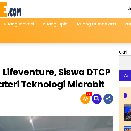
J
A
2
Ruang Inovasi
Ruang Opini
Ruang Humaniora
Ru
Cari
 Lifeventure, Siswa DTCP
Car
teri Teknologi Microbit
241