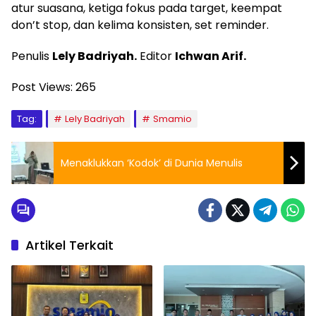
atur suasana, ketiga fokus pada target, keempat
don’t stop, dan kelima konsisten, set reminder.
Penulis
Lely Badriyah.
Editor
Ichwan Arif.
Post Views:
265
Tag:
Lely Badriyah
Smamio
Menaklukkan ‘Kodok’ di Dunia Menulis
Artikel Terkait