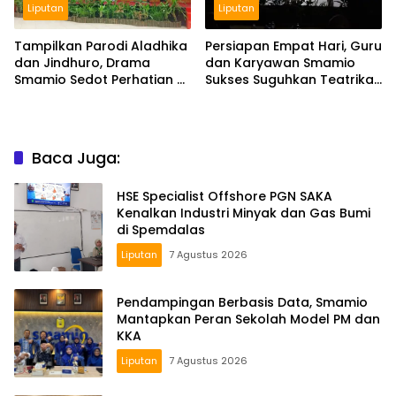
Liputan
Liputan
Tampilkan Parodi Aladhika
Persiapan Empat Hari, Guru
dan Jindhuro, Drama
dan Karyawan Smamio
Smamio Sedot Perhatian di
Sukses Suguhkan Teatrikal
MGKB Upgrading 2026
Perjuangan
Baca Juga:
HSE Specialist Offshore PGN SAKA
Kenalkan Industri Minyak dan Gas Bumi
di Spemdalas
Liputan
7 Agustus 2026
Pendampingan Berbasis Data, Smamio
Mantapkan Peran Sekolah Model PM dan
KKA
Liputan
7 Agustus 2026