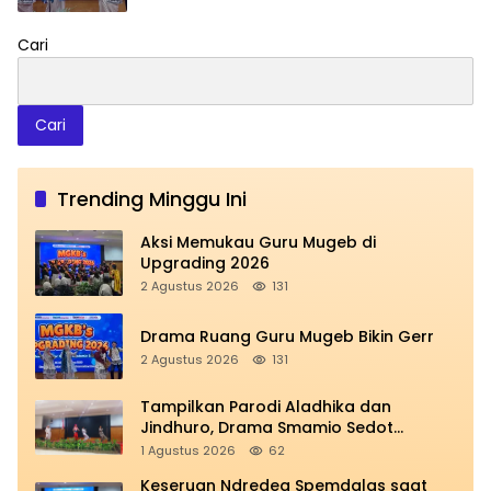
Cari
Cari
Trending Minggu Ini
Aksi Memukau Guru Mugeb di
Upgrading 2026
2 Agustus 2026
131
Drama Ruang Guru Mugeb Bikin Gerr
2 Agustus 2026
131
Tampilkan Parodi Aladhika dan
Jindhuro, Drama Smamio Sedot
Perhatian di MGKB Upgrading 2026
1 Agustus 2026
62
Keseruan Ndredeg Spemdalas saat