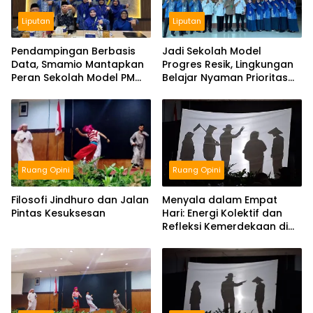
Liputan
Liputan
Pendampingan Berbasis
Jadi Sekolah Model
Data, Smamio Mantapkan
Progres Resik, Lingkungan
Peran Sekolah Model PM
Belajar Nyaman Prioritas
dan KKA
Smamio Gresik
Ruang Opini
Ruang Opini
Filosofi Jindhuro dan Jalan
Menyala dalam Empat
Pintas Kesuksesan
Hari: Energi Kolektif dan
Refleksi Kemerdekaan di
Panggung Education