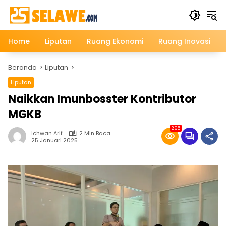
Langsung
ke
konten
Home
Liputan
Ruang Ekonomi
Ruang Inovasi
Beranda
Liputan
Liputan
Naikkan Imunbosster Kontributor
MGKB
265
Ichwan Arif
2 Min Baca
25 Januari 2025