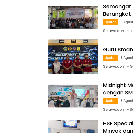
Semangat 
Berangkat
Liputan
8 Agus
Selawe.com – L
Guru Smami
Liputan
8 Agus
Selawe.com – G
Midnight M
dengan SM
Liputan
8 Agus
Selawe.com – 
HSE Specia
Minyak dan