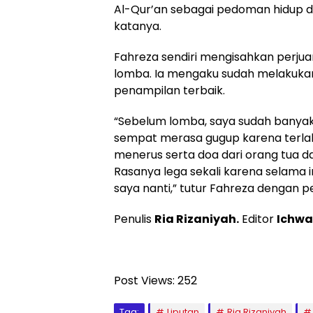
Al-Qur’an sebagai pedoman hidup da
katanya.
Fahreza sendiri mengisahkan perj
lomba. Ia mengaku sudah melakukan
penampilan terbaik.
“Sebelum lomba, saya sudah banyak 
sempat merasa gugup karena terlalu 
menerus serta doa dari orang tua dan
Rasanya lega sekali karena selama
saya nanti,” tutur Fahreza dengan pe
Penulis
Ria Rizaniyah.
Editor
Ichwa
Post Views:
252
Tag:
Liputan
Ria Rizaniyah