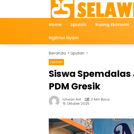
Langsung
ke
konten
Home
Liputan
Ruang Ekonomi
Ngilmui Siyam
Beranda
Liputan
Liputan
Siswa Spemdalas 
PDM Gresik
Ichwan Arif
2 Min Baca
15 Oktober 2025