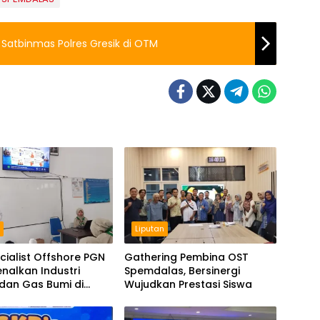
atbinmas Polres Gresik di OTM
n
Liputan
cialist Offshore PGN
Gathering Pembina OST
nalkan Industri
Spemdalas, Bersinergi
dan Gas Bumi di
Wujudkan Prestasi Siswa
las