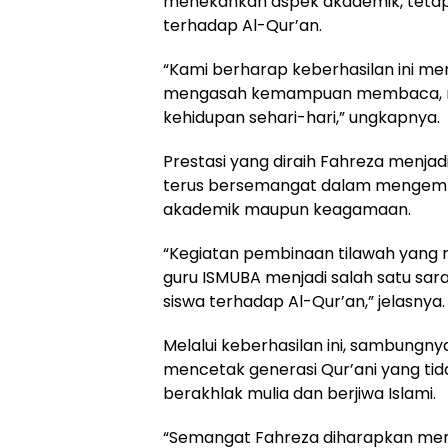
menekankan aspek akademik, tetapi
terhadap Al-Qur’an.
“Kami berharap keberhasilan ini menj
mengasah kemampuan membaca, m
kehidupan sehari-hari,” ungkapnya.
Prestasi yang diraih Fahreza menjadi 
terus bersemangat dalam mengemba
akademik maupun keagamaan.
“Kegiatan pembinaan tilawah yang ru
guru ISMUBA menjadi salah satu s
siswa terhadap Al-Qur’an,” jelasnya.
Melalui keberhasilan ini, sambung
mencetak generasi Qur’ani yang tida
berakhlak mulia dan berjiwa Islami.
“Semangat Fahreza diharapkan menja