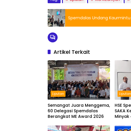
Spemdalas Undang Kaurmintu S
Artikel Terkait
Liputan
Liputa
Semangat Juara Menggema,
HSE Spe
60 Delegasi Spemdalas
SAKA Ke
Berangkat ME Award 2026
Minyak 
Spemda