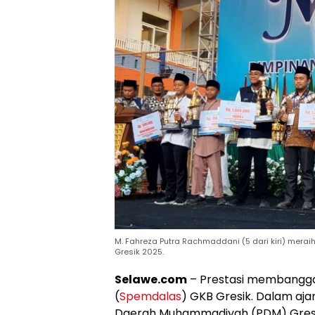
M. Fahreza Putra Rachmaddani (5 dari kiri) mer
Gresik 2025.
Selawe.com
– Prestasi membangga
(
Spemdalas
) GKB Gresik. Dalam aj
Daerah Muhammadiyah (PDM) Gresik) 