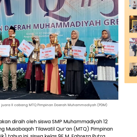
aih juara II cabang MTQ Pimpinan Daerah Muhammadiyah (PDM)
kan diraih oleh siswa SMP Muhammadiyah 12
ang Musabaqah Tilawatil Qur’an (MTQ) Pimpinan
tahun ini, siswa kelas 9E M. Fahreza Putra