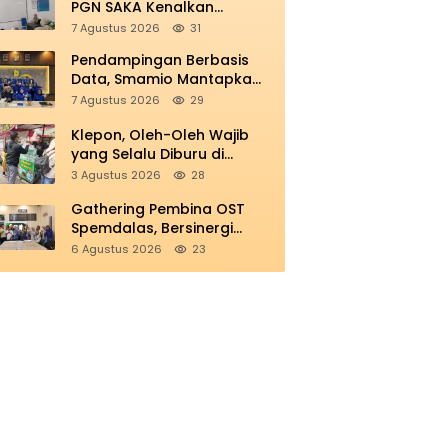
PGN SAKA Kenalkan
Industri Minyak dan Gas
7 Agustus 2026
31
Bumi di Spemdalas
Pendampingan Berbasis
Data, Smamio Mantapkan
Peran Sekolah Model PM
7 Agustus 2026
29
dan KKA
Klepon, Oleh-Oleh Wajib
yang Selalu Diburu di
Pasar Wisata Masjid
3 Agustus 2026
28
Cheng Hoo
Gathering Pembina OST
Spemdalas, Bersinergi
Wujudkan Prestasi Siswa
6 Agustus 2026
23