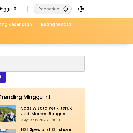
inggu, 9
gustus
026
ang Kesehatan
Ruang Wisata
i
Trending Minggu Ini
Saat Wisata Petik Jeruk
Jadi Momen Bangun
Kebersamaan
3 Agustus 2026
31
HSE Specialist Offshore