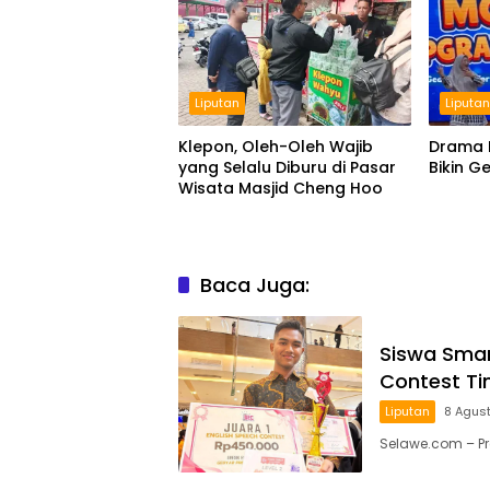
Liputan
Liputa
Klepon, Oleh-Oleh Wajib
Drama 
yang Selalu Diburu di Pasar
Bikin Ge
Wisata Masjid Cheng Hoo
Baca Juga:
Siswa Smam
Contest Ti
Liputan
8 Agus
Selawe.com – P