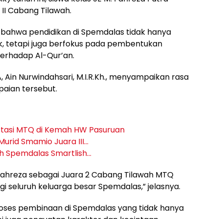
II Cabang Tilawah.
a bahwa pendidikan di Spemdalas tidak hanya
k, tetapi juga berfokus pada pembentukan
terhadap Al-Qur’an.
 Ain Nurwindahsari, M.I.R.Kh., menyampaikan rasa
paian tersebut.
stasi MTQ di Kemah HW Pasuruan
urid Smamio Juara III…
h Spemdalas Smartlish…
h Fahreza sebagai Juara 2 Cabang Tilawah MTQ
 seluruh keluarga besar Spemdalas,” jelasnya.
 proses pembinaan di Spemdalas yang tidak hanya