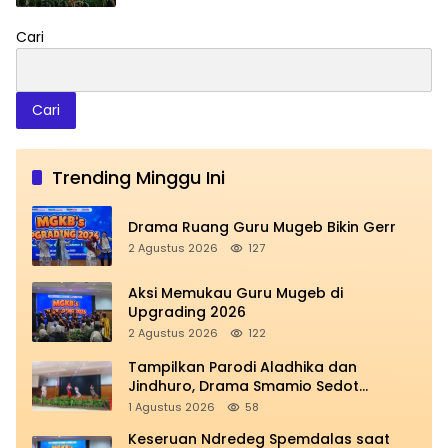
Cari
Cari
Trending Minggu Ini
Drama Ruang Guru Mugeb Bikin Gerr
2 Agustus 2026
127
Aksi Memukau Guru Mugeb di
Upgrading 2026
2 Agustus 2026
122
Tampilkan Parodi Aladhika dan
Jindhuro, Drama Smamio Sedot
Perhatian di MGKB Upgrading 2026
1 Agustus 2026
58
Keseruan Ndredeg Spemdalas saat