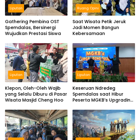
Liputan
Ruang Opini
Gathering Pembina OST
Saat Wisata Petik Jeruk
Spemdalas, Bersinergi
Jadi Momen Bangun
Wujudkan Prestasi Siswa
Kebersamaan
Liputan
Liputan
Klepon, Oleh-Oleh Wajib
Keseruan Ndredeg
yang Selalu Diburu di Pasar
Spemdalas saat Hibur
Wisata Masjid Cheng Hoo
Peserta MGKB’s Upgrading
2026