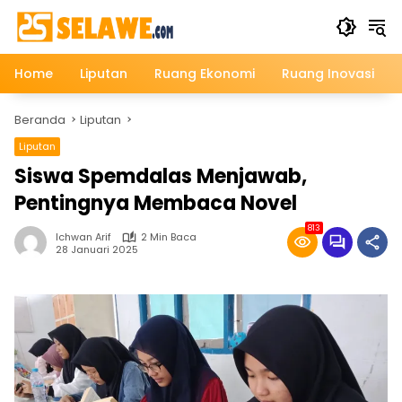
Langsung
ke
konten
Home
Liputan
Ruang Ekonomi
Ruang Inovasi
Beranda
Liputan
Liputan
Siswa Spemdalas Menjawab,
Pentingnya Membaca Novel
813
Ichwan Arif
2 Min Baca
28 Januari 2025