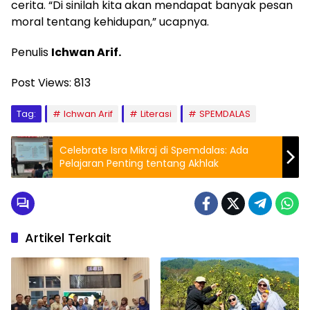
cerita. “Di sinilah kita akan mendapat banyak pesan
moral tentang kehidupan,” ucapnya.
Penulis
Ichwan Arif.
Post Views:
813
Tag:
Ichwan Arif
Literasi
SPEMDALAS
Celebrate Isra Mikraj di Spemdalas: Ada
Pelajaran Penting tentang Akhlak
Artikel Terkait