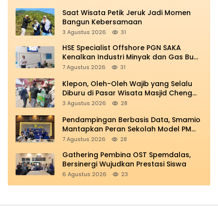
Saat Wisata Petik Jeruk Jadi Momen
Bangun Kebersamaan
3 Agustus 2026
31
HSE Specialist Offshore PGN SAKA
Kenalkan Industri Minyak dan Gas Bumi
di Spemdalas
7 Agustus 2026
31
Klepon, Oleh-Oleh Wajib yang Selalu
Diburu di Pasar Wisata Masjid Cheng
Hoo
3 Agustus 2026
28
Pendampingan Berbasis Data, Smamio
Mantapkan Peran Sekolah Model PM
dan KKA
7 Agustus 2026
28
Gathering Pembina OST Spemdalas,
Bersinergi Wujudkan Prestasi Siswa
6 Agustus 2026
23