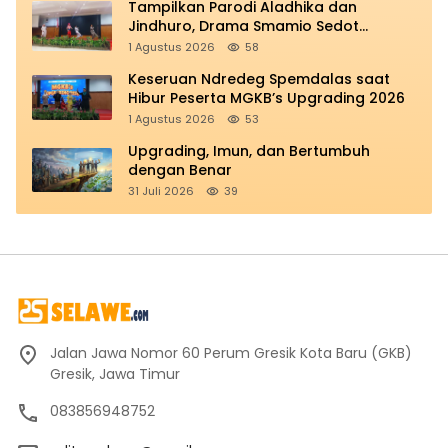
Tampilkan Parodi Aladhika dan
Jindhuro, Drama Smamio Sedot
Perhatian di MGKB Upgrading 2026
1 Agustus 2026
58
Keseruan Ndredeg Spemdalas saat
Hibur Peserta MGKB’s Upgrading 2026
1 Agustus 2026
53
Upgrading, Imun, dan Bertumbuh
dengan Benar
31 Juli 2026
39
Jalan Jawa Nomor 60 Perum Gresik Kota Baru (GKB)
Gresik, Jawa Timur
083856948752