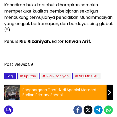
Kehadiran buku tersebut diharapkan semakin
memperkuat kualitas pembelajaran sekaligus
mendukung terwujudnya pendidikan Muhammadiyah
yang unggul, berkemajuan, dan berdaya saing global.
(*)
Penulis
Ria Rizaniyah.
Editor
Ichwan Arif.
Post Views:
59
Tag:
Liputan
Ria Rizaniyah
SPEMDALAS
Penghargaan Tahfidz di Special Moment
Berlian Primary School