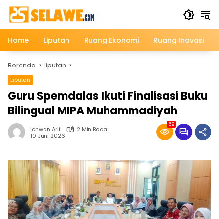
Langsung
ke
konten
Home
Liputan
Ruang Ekonomi
Ruang Inovasi
Beranda
Liputan
Liputan
Guru Spemdalas Ikuti Finalisasi Buku
Bilingual MIPA Muhammadiyah
59
Ichwan Arif
2 Min Baca
10 Juni 2026