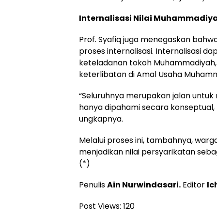
Internalisasi Nilai Muhammadiy
Prof. Syafiq juga menegaskan bahwa 
proses internalisasi. Internalisasi d
keteladanan tokoh Muhammadiyah, Pen
keterlibatan di Amal Usaha Muhamm
“Seluruhnya merupakan jalan untu
hanya dipahami secara konseptual, t
ungkapnya.
Melalui proses ini, tambahnya, w
menjadikan nilai persyarikatan seba
(*)
Penulis
Ain Nurwindasari.
Editor
Ic
Post Views:
120