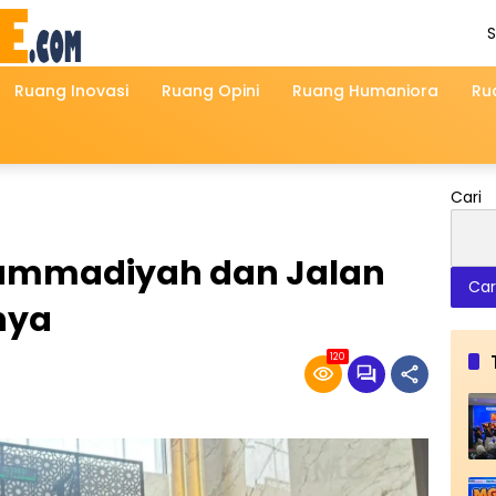
S
A
Ruang Inovasi
Ruang Opini
Ruang Humaniora
Ru
Cari
ammadiyah dan Jalan
Car
inya
120