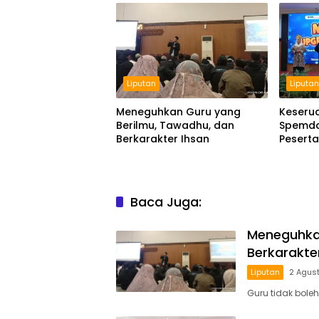
Liputan
Liputa
Meneguhkan Guru yang
Keseru
Berilmu, Tawadhu, dan
Spemda
Berkarakter Ihsan
Pesert
2026
Baca Juga:
Meneguhkan
Berkarakte
Liputan
2 Agus
Guru tidak boleh