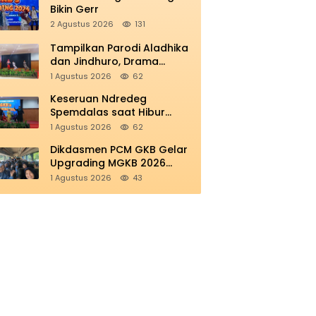
Bikin Gerr
2 Agustus 2026
131
Tampilkan Parodi Aladhika
dan Jindhuro, Drama
Smamio Sedot Perhatian di
1 Agustus 2026
62
MGKB Upgrading 2026
Keseruan Ndredeg
Spemdalas saat Hibur
Peserta MGKB’s Upgrading
1 Agustus 2026
62
2026
Dikdasmen PCM GKB Gelar
Upgrading MGKB 2026
Perkokoh Sinergi
1 Agustus 2026
43