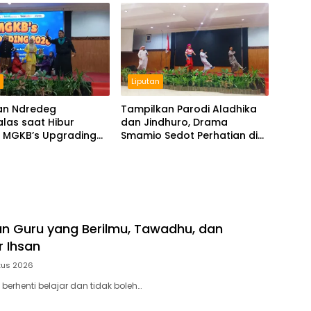
n
Liputan
an Ndredeg
Tampilkan Parodi Aladhika
las saat Hibur
dan Jindhuro, Drama
a MGKB’s Upgrading
Smamio Sedot Perhatian di
MGKB Upgrading 2026
 Guru yang Berilmu, Tawadhu, dan
r Ihsan
tus 2026
 berhenti belajar dan tidak boleh…