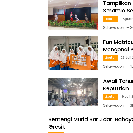
Tampilkan 
Smamio Sed
Liputan
1 Agus
Selawe.com – G
Fun Matricu
Mengenal 
Liputan
23 Juli
Selawe.com – “E
Awali Tahu
Keputrian
Liputan
19 Juli
Selawe.com – S
Bentengi Murid Baru dari Baha
Gresik