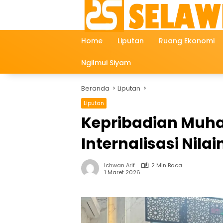
Langsung
ke
konten
Home
Liputan
Ruang Ekonomi
Ngilmui Siyam
Beranda
Liputan
Liputan
Kepribadian Muh
Internalisasi Nila
Ichwan Arif
2 Min Baca
1 Maret 2026