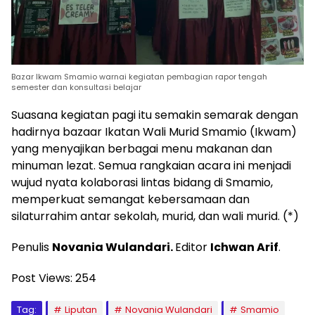
Bazar Ikwam Smamio warnai kegiatan pembagian rapor tengah
semester dan konsultasi belajar
Suasana kegiatan pagi itu semakin semarak dengan
hadirnya bazaar Ikatan Wali Murid Smamio (Ikwam)
yang menyajikan berbagai menu makanan dan
minuman lezat. Semua rangkaian acara ini menjadi
wujud nyata kolaborasi lintas bidang di Smamio,
memperkuat semangat kebersamaan dan
silaturrahim antar sekolah, murid, dan wali murid. (*)
Penulis
Novania Wulandari.
Editor
Ichwan Arif
.
Post Views:
254
Tag:
Liputan
Novania Wulandari
Smamio