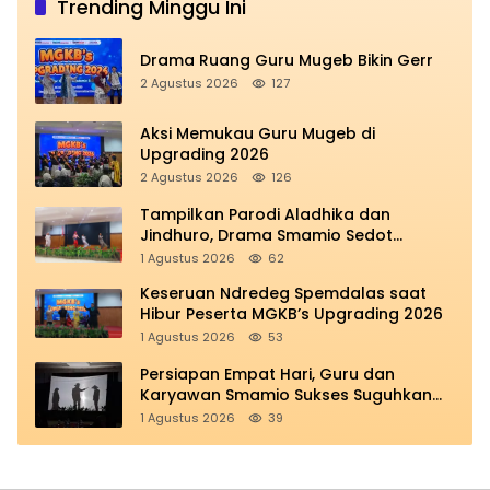
Trending Minggu Ini
Drama Ruang Guru Mugeb Bikin Gerr
2 Agustus 2026
127
Aksi Memukau Guru Mugeb di
Upgrading 2026
2 Agustus 2026
126
Tampilkan Parodi Aladhika dan
Jindhuro, Drama Smamio Sedot
Perhatian di MGKB Upgrading 2026
1 Agustus 2026
62
Keseruan Ndredeg Spemdalas saat
Hibur Peserta MGKB’s Upgrading 2026
1 Agustus 2026
53
Persiapan Empat Hari, Guru dan
Karyawan Smamio Sukses Suguhkan
Teatrikal Perjuangan
1 Agustus 2026
39