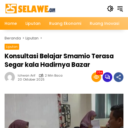
Langsung
ke
konten
Home
Liputan
Ruang Ekonomi
Ruang Inovasi
Beranda
Liputan
Liputan
Konsultasi Belajar Smamio Terasa
Segar kala Hadirnya Bazar
254
Ichwan Arif
2 Min Baca
20 Oktober 2025