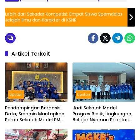
Lebih dari Sekadar Kompetisi: Empat Siswa Spemdalas
Jelajah Ilmu dan Karakter di KSNR
Artikel Terkait
Liputan
Liputan
Pendampingan Berbasis
Jadi Sekolah Model
Data, Smamio Mantapkan
Progres Resik, Lingkungan
Peran Sekolah Model PM
Belajar Nyaman Prioritas
dan KKA
Smamio Gresik