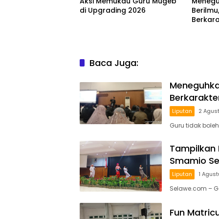
Aksi Memukau Guru Mugeb
Menegu
di Upgrading 2026
Berilmu
Berkara
Baca Juga:
Meneguhkan
Berkarakte
Liputan
2 Agus
Guru tidak boleh
Tampilkan 
Smamio Sed
Liputan
1 Agus
Selawe.com – G
Fun Matricu