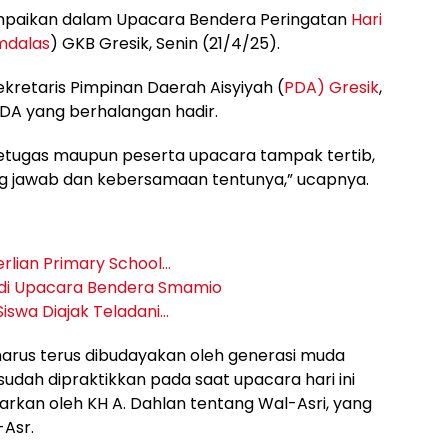
ampaikan dalam Upacara Bendera Peringatan
Hari
mdalas
) GKB Gresik, Senin (21/4/25).
kretaris Pimpinan Daerah Aisyiyah (
PDA) Gresik
,
 PDA yang berhalangan hadir.
etugas maupun peserta upacara tampak tertib,
ung jawab dan kebersamaan tentunya,” ucapnya.
rlian Primary School…
 di Upacara Bendera Smamio
Siswa Diajak Teladani…
harus terus dibudayakan oleh generasi muda
dah dipraktikkan pada saat upacara hari ini
arkan oleh KH A. Dahlan tentang Wal-Asri, yang
-Asr.