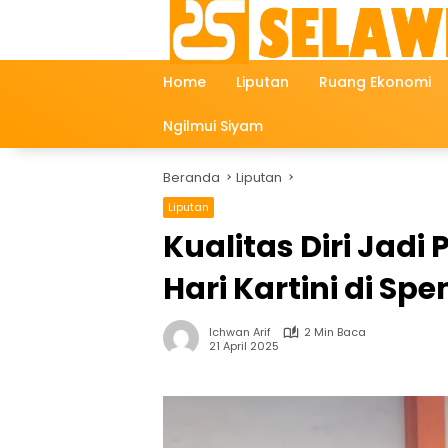
Langsung
ke
konten
Home
Liputan
Ruang Ekonomi
Ngilmui Siyam
Beranda
Liputan
Liputan
Kualitas Diri Jadi
Hari Kartini di Sp
Ichwan Arif
2 Min Baca
21 April 2025