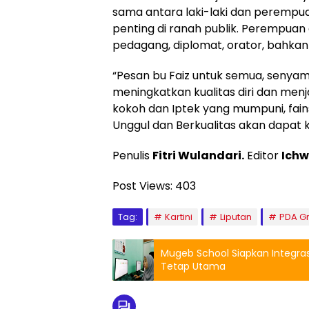
sama antara laki-laki dan perempu
penting di ranah publik. Perempuan
pedagang, diplomat, orator, bahkan
“Pesan bu Faiz untuk semua, senya
meningkatkan kualitas diri dan menj
kokoh dan Iptek yang mumpuni, fain
Unggul dan Berkualitas akan dapat ki
Penulis
Fitri Wulandari.
Editor
Ichw
Post Views:
403
Tag:
Kartini
Liputan
PDA Gr
Mugeb School Siapkan Integras
Tetap Utama