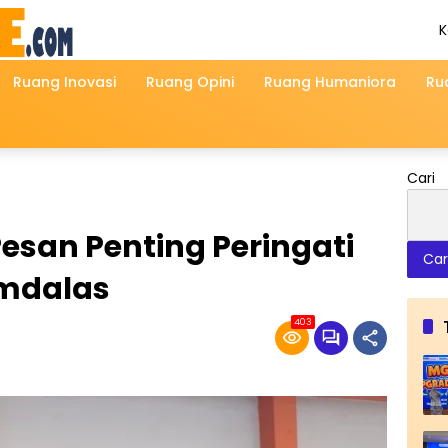
K
A
2
Ruang Inovasi
Ruang Opini
Ruang Humaniora
Ru
Cari
 Pesan Penting Peringati
Car
emdalas
403