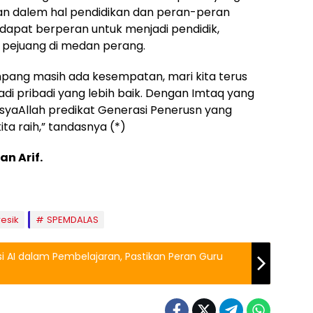
an dalem hal pendidikan dan peran-peran
 dapat berperan untuk menjadi pendidik,
 pejuang di medan perang.
mpang masih ada kesempatan, mari kita terus
adi pribadi yang lebih baik. Dengan Imtaq yang
syaAllah predikat Generasi Penerusn yang
ta raih,” tandasnya (*)
an Arif.
esik
SPEMDALAS
i AI dalam Pembelajaran, Pastikan Peran Guru