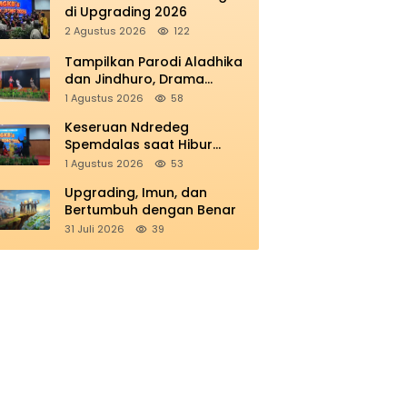
di Upgrading 2026
2 Agustus 2026
122
Tampilkan Parodi Aladhika
dan Jindhuro, Drama
Smamio Sedot Perhatian di
1 Agustus 2026
58
MGKB Upgrading 2026
Keseruan Ndredeg
Spemdalas saat Hibur
Peserta MGKB’s Upgrading
1 Agustus 2026
53
2026
Upgrading, Imun, dan
Bertumbuh dengan Benar
31 Juli 2026
39