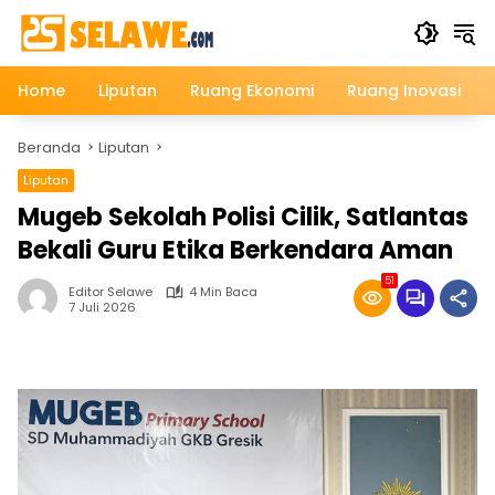
Langsung
ke
konten
Home
Liputan
Ruang Ekonomi
Ruang Inovasi
Beranda
Liputan
Liputan
Mugeb Sekolah Polisi Cilik, Satlantas
Bekali Guru Etika Berkendara Aman
51
Editor Selawe
4 Min Baca
7 Juli 2026