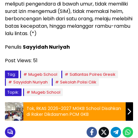
meliputi pengendara di bawah umur, tidak memiliki
surat izin mengemudi (SIM), tidak memakai helm,
berboncengan lebih dari satu orang, melaju melebihi
batas kecepatan, hingga melanggar rambu-rambu
lalu lintas. (*)
Penulis
Sayyidah Nuriyah
Post Views:
51
Tag:
Mugeb School
Satlantas Polres Gresik
Sayyidah Nuriyah
Sekolah Polisi Cilik
Topik:
Mugeb School
Tok, RKAS 2026–2027 MGKB School Disahkan
di Raker Dikdasmen PCM GKB