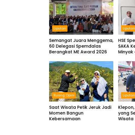
Liputan
Liputa
Semangat Juara Menggema,
HSE Spe
60 Delegasi Spemdalas
SAKA Ke
Berangkat ME Award 2026
Minyak 
Spemda
Ruang Opini
Liputa
Saat Wisata Petik Jeruk Jadi
Klepon,
Momen Bangun
yang Se
Kebersamaan
Wisata