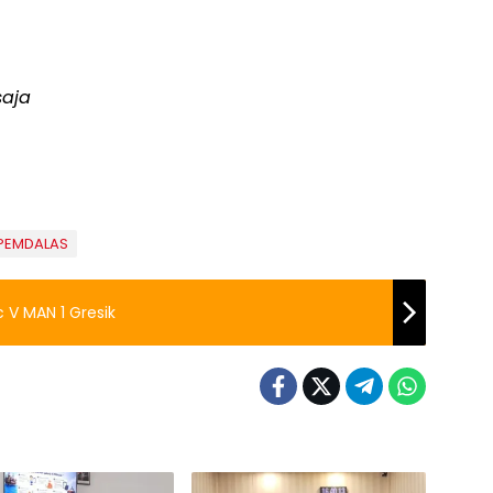
saja
PEMDALAS
V MAN 1 Gresik