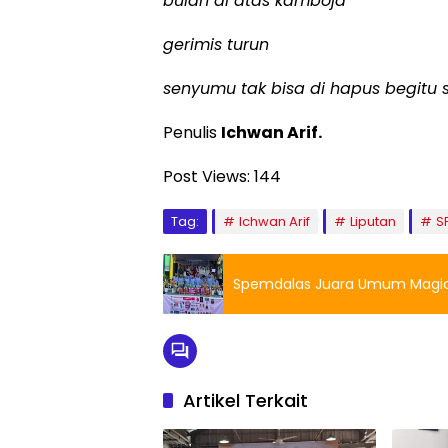
bulan di atas kamboja
gerimis turun
senyumu tak bisa di hapus begitu 
Penulis
Ichwan Arif.
Post Views:
144
Tag:
Ichwan Arif
Liputan
S
Spemdalas Juara Umum Magic 
Artikel Terkait