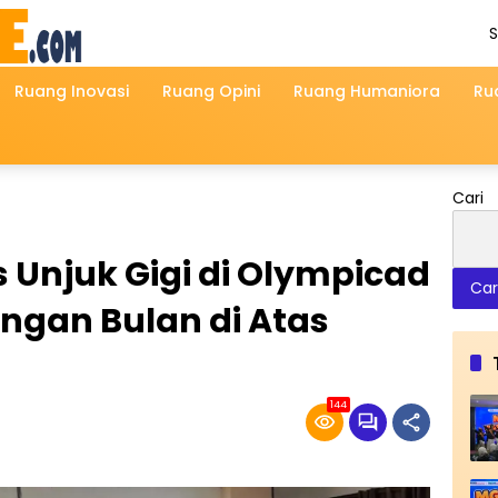
S
A
Ruang Inovasi
Ruang Opini
Ruang Humaniora
Ru
Cari
Unjuk Gigi di Olympicad
Car
ngan Bulan di Atas
144