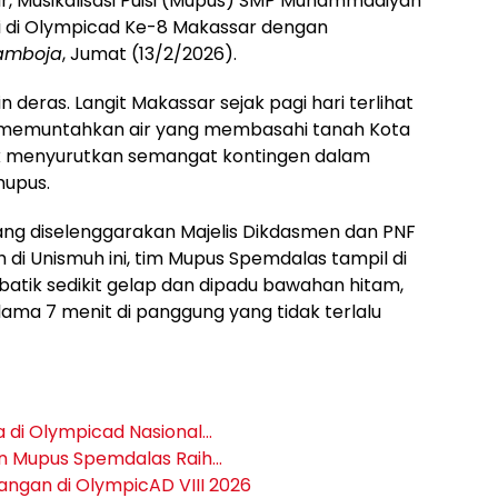
 Musikalisasi Puisi (Mupus) SMP Muhammadiyah
igi di Olympicad Ke-8 Makassar dengan
Kamboja
, Jumat (13/2/2026).
n deras. Langit Makassar sejak pagi hari terlihat
it memuntahkan air yang membasahi tanah Kota
dak menyurutkan semangat kontingen dalam
mupus.
ng diselenggarakan Majelis Dikdasmen dan PNF
i Unismuh ini, tim Mupus Spemdalas tampil di
atik sedikit gelap dan dipadu bawahan hitam,
ma 7 menit di panggung yang tidak terlalu
 di Olympicad Nasional…
an Mupus Spemdalas Raih…
gan di OlympicAD VIII 2026