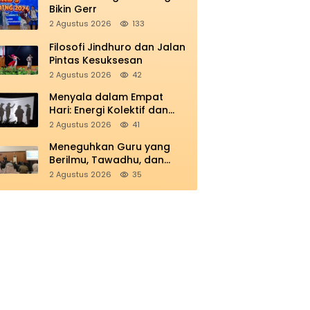
Bikin Gerr
2 Agustus 2026
133
Filosofi Jindhuro dan Jalan
Pintas Kesuksesan
2 Agustus 2026
42
Menyala dalam Empat
Hari: Energi Kolektif dan
Refleksi Kemerdekaan di
2 Agustus 2026
41
Panggung Education
Meneguhkan Guru yang
Berilmu, Tawadhu, dan
Berkarakter Ihsan
2 Agustus 2026
35