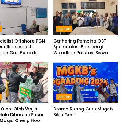
n
Liputan
cialist Offshore PGN
Gathering Pembina OST
nalkan Industri
Spemdalas, Bersinergi
dan Gas Bumi di
Wujudkan Prestasi Siswa
las
n
Liputan
 Oleh-Oleh Wajib
Drama Ruang Guru Mugeb
lalu Diburu di Pasar
Bikin Gerr
 Masjid Cheng Hoo