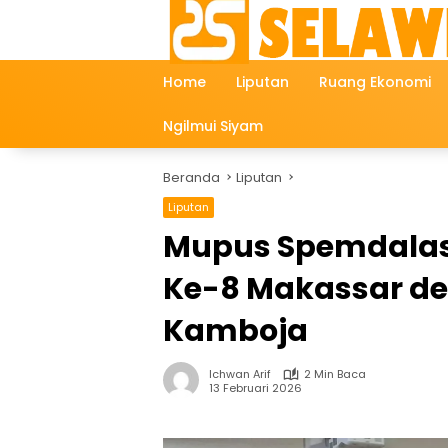
Langsung
ke
konten
Home
Liputan
Ruang Ekonomi
Ngilmui Siyam
Beranda
Liputan
Liputan
Mupus Spemdalas 
Ke-8 Makassar de
Kamboja
Ichwan Arif
2 Min Baca
13 Februari 2026