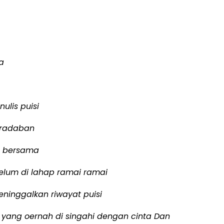
a
ulis puisi
eradaban
p bersama
lum di lahap ramai ramai
eninggalkan riwayat puisi
yang oernah di singahi dengan cinta Dan