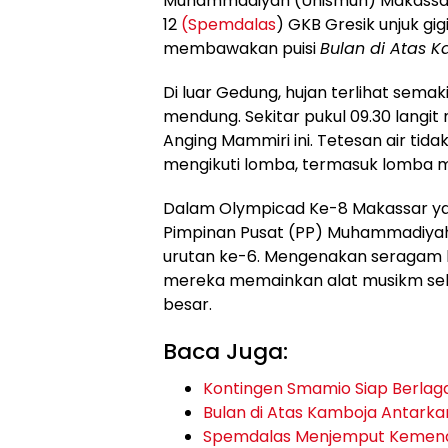
Muhammadiyah (Unismuh) Makassar,
12
(Spemdalas
) GKB Gresik unjuk g
membawakan puisi
Bulan di Atas 
Di luar Gedung, hujan terlihat semaki
mendung. Sekitar pukul 09.30 lang
Anging Mammiri ini. Tetesan air ti
mengikuti lomba, termasuk lomba 
Dalam Olympicad Ke-8 Makassar ya
Pimpinan Pusat (PP) Muhammadiyah d
urutan ke-6. Mengenakan seragam b
mereka memainkan alat musikm sela
besar.
Baca Juga:
Kontingen Smamio Siap Berlaga
Bulan di Atas Kamboja Antark
Spemdalas Menjemput Kemenan