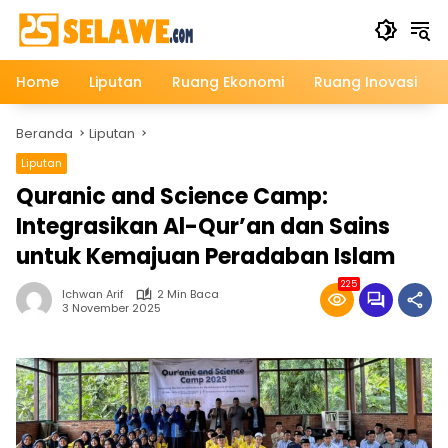
Langsung
ke
konten
Home
Liputan
Ruang Ekonomi
Ruang Inovasi
Beranda
Liputan
Liputan
Quranic and Science Camp:
Integrasikan Al-Qur’an dan Sains
untuk Kemajuan Peradaban Islam
225
Ichwan Arif
2 Min Baca
3 November 2025