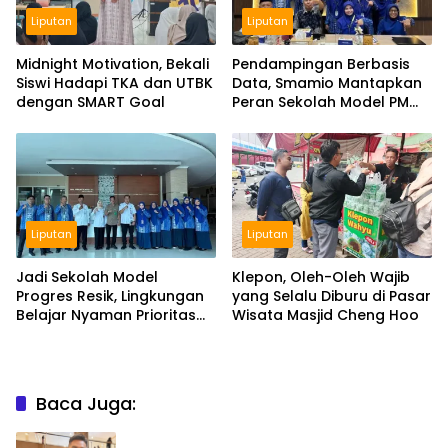
Liputan
Liputan
Midnight Motivation, Bekali
Pendampingan Berbasis
Siswi Hadapi TKA dan UTBK
Data, Smamio Mantapkan
dengan SMART Goal
Peran Sekolah Model PM
dan KKA
Liputan
Liputan
Jadi Sekolah Model
Klepon, Oleh-Oleh Wajib
Progres Resik, Lingkungan
yang Selalu Diburu di Pasar
Belajar Nyaman Prioritas
Wisata Masjid Cheng Hoo
Smamio Gresik
Baca Juga: