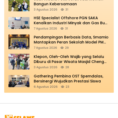
Bangun Kebersamaan
3 Agustus 2026
31
HSE Specialist Offshore PGN SAKA
Kenalkan Industri Minyak dan Gas Bumi
di Spemdalas
7 Agustus 2026
31
Pendampingan Berbasis Data, Smamio
Mantapkan Peran Sekolah Model PM
dan KKA
7 Agustus 2026
29
Klepon, Oleh-Oleh Wajib yang Selalu
Diburu di Pasar Wisata Masjid Cheng
Hoo
3 Agustus 2026
28
Gathering Pembina OST Spemdalas,
Bersinergi Wujudkan Prestasi Siswa
6 Agustus 2026
23