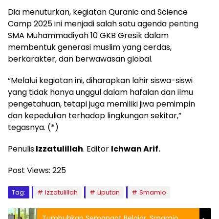
Dia menuturkan, kegiatan Quranic and Science
Camp 2025 ini menjadi salah satu agenda penting
SMA Muhammadiyah 10 GKB Gresik dalam
membentuk generasi muslim yang cerdas,
berkarakter, dan berwawasan global.
“Melalui kegiatan ini, diharapkan lahir siswa-siswi
yang tidak hanya unggul dalam hafalan dan ilmu
pengetahuan, tetapi juga memiliki jiwa pemimpin
dan kepedulian terhadap lingkungan sekitar,”
tegasnya. (*)
Penulis
Izzatulillah
. Editor
Ichwan Arif.
Post Views:
225
Tag:
Izzatulillah
Liputan
Smamio
Tumbuhkan Semangat Belajar, Smamio