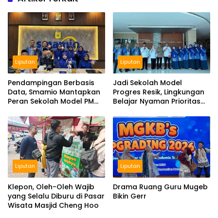
Liputan
Liputan
Pendampingan Berbasis
Jadi Sekolah Model
Data, Smamio Mantapkan
Progres Resik, Lingkungan
Peran Sekolah Model PM
Belajar Nyaman Prioritas
dan KKA
Smamio Gresik
Liputan
Liputan
Klepon, Oleh-Oleh Wajib
Drama Ruang Guru Mugeb
yang Selalu Diburu di Pasar
Bikin Gerr
Wisata Masjid Cheng Hoo