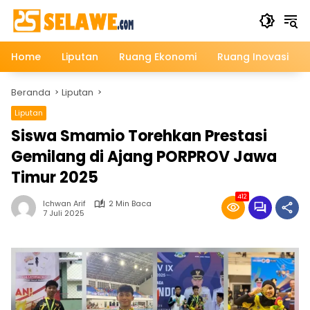
Langsung
ke
konten
Home
Liputan
Ruang Ekonomi
Ruang Inovasi
Beranda
Liputan
Liputan
Siswa Smamio Torehkan Prestasi
Gemilang di Ajang PORPROV Jawa
Timur 2025
412
Ichwan Arif
2 Min Baca
7 Juli 2025