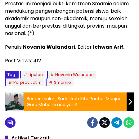
Prestasi ini menjadi bukti komitmen Smamio dalam
mendukung pengembangan potensi siswa, baik
akademik maupun non-akademik, menuju sekolah
unggul dan berprestasi di tingkat provinsi maupun
nasional. (*)
Penulis
Novania Wulandari.
Editor
Ichwan Arif.
Post Views:
412
Tag:
Liputan
Novania Wulandari
Porprov Jatim
Smamio
Bercerminlah, Sudahkah Kita Pantas Menjadi
Guru Muhammadiyah?
Artikel Terkait