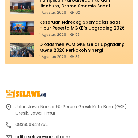
Tampilkan Parodi Aladhika dan
Jindhuro, Drama Smamio Sedot
Perhatian di MGKB Upgrading 2026
1 Agustus 2026
62
Keseruan Ndredeg Spemdalas saat
Hibur Peserta MGKB’s Upgrading 2026
1 Agustus 2026
55
Dikdasmen PCM GKB Gelar Upgrading
MGKB 2026 Perkokoh Sinergi
1 Agustus 2026
39
Jalan Jawa Nomor 60 Perum Gresik Kota Baru (GKB)
Gresik, Jawa Timur
083856948752
editorselawe@gmail.com