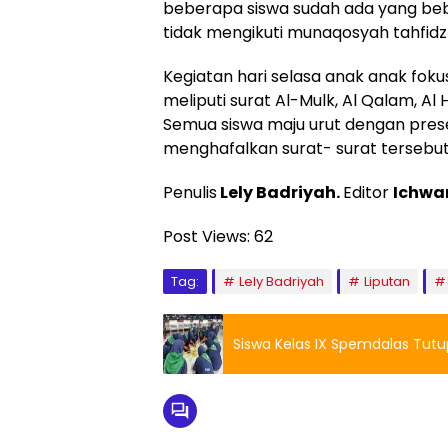
beberapa siswa sudah ada yang beba
tidak mengikuti munaqosyah tahfidz 
Kegiatan hari selasa anak anak foku
meliputi surat Al-Mulk, Al Qalam, Al H
Semua siswa maju urut dengan prese
menghafalkan surat- surat tersebut.
Penulis
Lely Badriyah.
Editor
Ichwan
Post Views:
62
Tag:
Lely Badriyah
Liputan
Siswa Kelas IX Spemdalas Tut