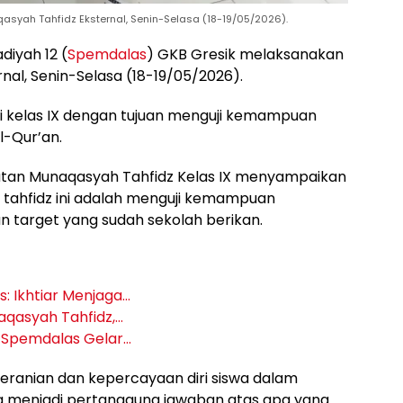
yah Tahfidz Eksternal, Senin-Selasa (18-19/05/2026).
iyah 12 (
Spemdalas
) GKB Gresik melaksanakan
nal, Senin-Selasa (18-19/05/2026).
 di kelas IX dengan tujuan menguji kemampuan
l-Qur’an.
giatan Munaqasyah Tahfidz Kelas IX menyampaikan
tahfidz ini adalah menguji kemampuan
n target yang sudah sekolah berikan.
: Ikhtiar Menjaga…
aqasyah Tahfidz,…
, Spemdalas Gelar…
keberanian dan kepercayaan diri siswa dalam
ga menjadi pertanggung jawaban atas apa yang