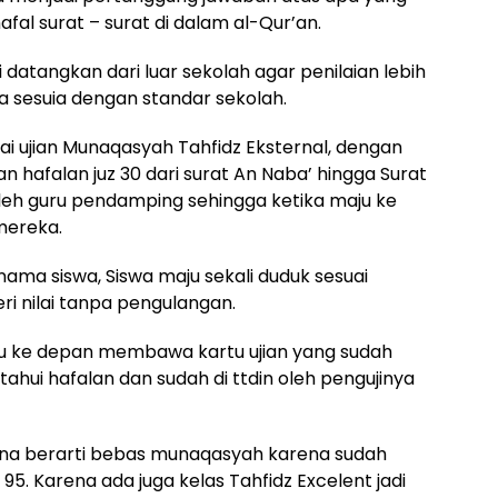
al surat – surat di dalam al-Qur’an.
i datangkan dari luar sekolah agar penilaian lebih
a sesuia dengan standar sekolah.
i ujian Munaqasyah Tahfidz Eksternal, dengan
 hafalan juz 30 dari surat An Naba’ hingga Surat
oleh guru pendamping sehingga ketika maju ke
mereka.
 nama siswa, Siswa maju sekali duduk sesuai
i nilai tanpa pengulangan.
aju ke depan membawa kartu ujian yang sudah
hui hafalan dan sudah di ttdin oleh pengujinya
arna berarti bebas munaqasyah karena sudah
 95. Karena ada juga kelas Tahfidz Excelent jadi