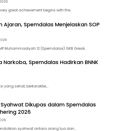
 2026
very great achievement begins with the…
n Ajaran, Spemdalas Menjelaskan SOP
 2026
MP Muhammadiyah 12 (Spemdalas) GKB Gresik…
ya Narkoba, Spemdalas Hadirkan BNNK
yang sehat, berkarakter,…
n Syahwat Dikupas dalam Spemdalas
hering 2026
2026
endidikan syahwat antara orang tua dan…