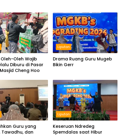
n
Liputan
 Oleh-Oleh Wajib
Drama Ruang Guru Mugeb
lalu Diburu di Pasar
Bikin Gerr
 Masjid Cheng Hoo
n
Liputan
hkan Guru yang
Keseruan Ndredeg
, Tawadhu, dan
Spemdalas saat Hibur