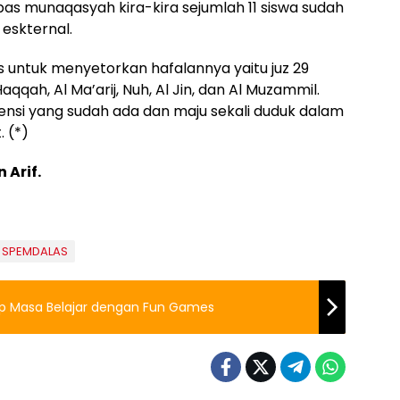
s munaqasyah kira-kira sejumlah 11 siswa sudah
eskternal.
s untuk menyetorkan hafalannya yaitu juz 29
aqqah, Al Ma’arij, Nuh, Al Jin, dan Al Muzammil.
nsi yang sudah ada dan maju sekali duduk dalam
 (*)
 Arif.
SPEMDALAS
up Masa Belajar dengan Fun Games