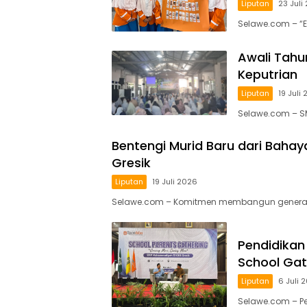
Liputan
23 Juli
Selawe.com – “E
Awali Tahu
Keputrian
Liputan
19 Juli
Selawe.com – S
Bentengi Murid Baru dari Baha
Gresik
Liputan
19 Juli 2026
Selawe.com – Komitmen membangun generasi 
Pendidika
School Gat
Liputan
6 Juli 
Selawe.com – P