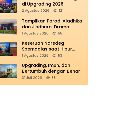
di Upgrading 2026
2 Agustus 2026
121
Tampilkan Parodi Aladhika
dan Jindhuro, Drama
Smamio Sedot Perhatian di
1 Agustus 2026
55
MGKB Upgrading 2026
Keseruan Ndredeg
Spemdalas saat Hibur
Peserta MGKB’s Upgrading
1 Agustus 2026
53
2026
Upgrading, Imun, dan
Bertumbuh dengan Benar
31 Juli 2026
38