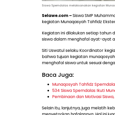
Siswa Spemdalas melaksanakan kegiatan Munaqas
Selawe.com –
Siswa SMP Muhammad
kegiatan Munaqasyah Tahfidz Ekster
Kegiatan ini dilakukan setiap tahun
siswa dalam menghafal ayat-ayat a
Siti Uswatul selaku Koordinator ke
bahwa tujuan kegiatan munaqosyah 
menghafal siswa untuk sesuai denga
Baca Juga:
Munaqosyah Tahfidz Spemdalas
534 Siswa Spemdalas Ikuti Mun
Pembinaan dan Motivasi Siswa
Selain itu, lanjutnya, juga melatih 
menyetorkan hafalannya. Hal ini ju