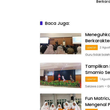
Berkara
Baca Juga:
Meneguhkan
Berkarakte
Liputan
2 Agus
Guru tidak boleh
Tampilkan 
Smamio Sed
Liputan
1 Agus
Selawe.com – G
Fun Matricu
Mengenal 