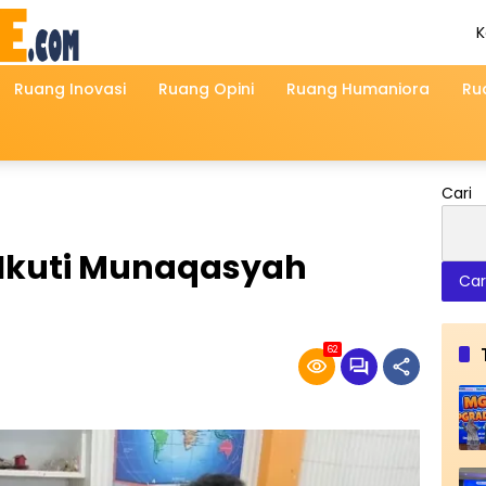
K
A
2
Ruang Inovasi
Ruang Opini
Ruang Humaniora
Ru
Cari
Ikuti Munaqasyah
Car
62