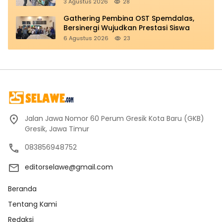
Hoo
3 Agustus 2026
28
Gathering Pembina OST Spemdalas,
Bersinergi Wujudkan Prestasi Siswa
6 Agustus 2026
23
Jalan Jawa Nomor 60 Perum Gresik Kota Baru (GKB)
Gresik, Jawa Timur
083856948752
editorselawe@gmail.com
Beranda
Tentang Kami
Redaksi