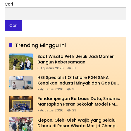
Cari
Cari
Trending Minggu Ini
Saat Wisata Petik Jeruk Jadi Momen
Bangun Kebersamaan
3 Agustus 2026
31
HSE Specialist Offshore PGN SAKA
Kenalkan Industri Minyak dan Gas Bumi
di Spemdalas
7 Agustus 2026
31
Pendampingan Berbasis Data, Smamio
Mantapkan Peran Sekolah Model PM
dan KKA
7 Agustus 2026
29
Klepon, Oleh-Oleh Wajib yang Selalu
Diburu di Pasar Wisata Masjid Cheng