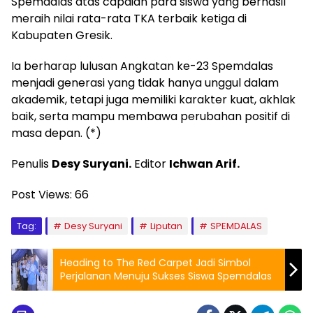
Spemdalas atas capaian para siswa yang berhasil
meraih nilai rata-rata TKA terbaik ketiga di
Kabupaten Gresik.
Ia berharap lulusan Angkatan ke-23 Spemdalas
menjadi generasi yang tidak hanya unggul dalam
akademik, tetapi juga memiliki karakter kuat, akhlak
baik, serta mampu membawa perubahan positif di
masa depan. (*)
Penulis
Desy Suryani.
Editor
Ichwan Arif.
Post Views:
66
Tag:
Desy Suryani
Liputan
SPEMDALAS
Heading to The Red Carpet Jadi Simbol
Perjalanan Menuju Sukses Siswa Spemdalas