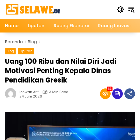
Langsung
ke
konten
Home
Liputan
Ruang Ekonomi
Ruang Inovasi
Beranda
Blog
Blog
Liputan
Uang 100 Ribu dan Nilai Diri Jadi
Motivasi Penting Kepala Dinas
Pendidikan Gresik
66
Ichwan Arif
3 Min Baca
24 Juni 2026