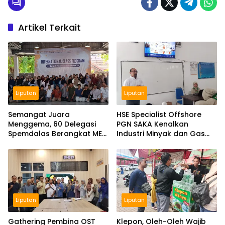
Artikel Terkait
Liputan
Liputan
Semangat Juara
HSE Specialist Offshore
Menggema, 60 Delegasi
PGN SAKA Kenalkan
Spemdalas Berangkat ME
Industri Minyak dan Gas
Award 2026
Bumi di Spemdalas
Liputan
Liputan
Gathering Pembina OST
Klepon, Oleh-Oleh Wajib