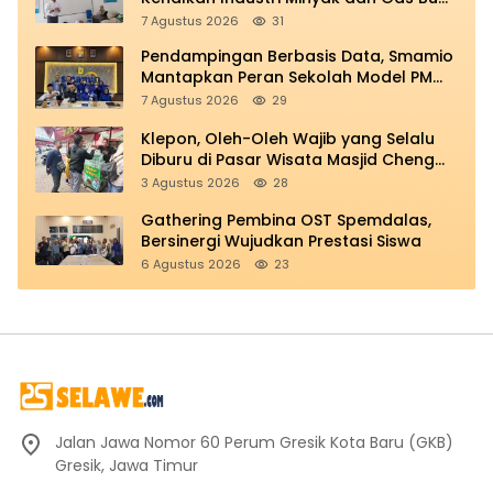
di Spemdalas
7 Agustus 2026
31
Pendampingan Berbasis Data, Smamio
Mantapkan Peran Sekolah Model PM
dan KKA
7 Agustus 2026
29
Klepon, Oleh-Oleh Wajib yang Selalu
Diburu di Pasar Wisata Masjid Cheng
Hoo
3 Agustus 2026
28
Gathering Pembina OST Spemdalas,
Bersinergi Wujudkan Prestasi Siswa
6 Agustus 2026
23
Jalan Jawa Nomor 60 Perum Gresik Kota Baru (GKB)
Gresik, Jawa Timur