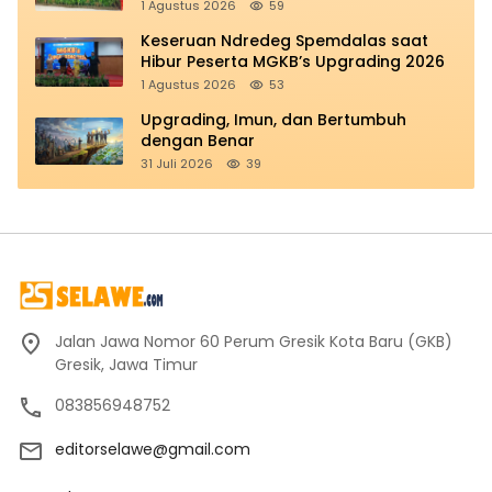
Perhatian di MGKB Upgrading 2026
1 Agustus 2026
59
Keseruan Ndredeg Spemdalas saat
Hibur Peserta MGKB’s Upgrading 2026
1 Agustus 2026
53
Upgrading, Imun, dan Bertumbuh
dengan Benar
31 Juli 2026
39
Jalan Jawa Nomor 60 Perum Gresik Kota Baru (GKB)
Gresik, Jawa Timur
083856948752
editorselawe@gmail.com