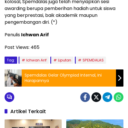
kolosal, Spemdalas juga telah menyiapkan sesi
awarding berupa pemberihan hadiah untuk siswa
yang berprestasi, baik akademik maupun
pengembangan diri. (*)
Penulis
Ichwan Arif
Post Views:
465
Tag:
Ichwan Arif
Liputan
SPEMDALAS
Spemdalas Gelar Olympiad Internal, Ini
Harapannya
Artikel Terkait