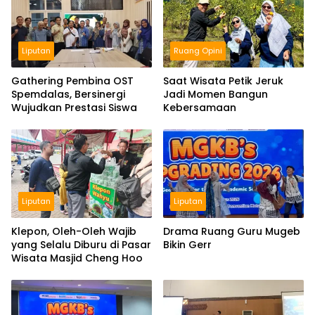
Liputan
Ruang Opini
Gathering Pembina OST
Saat Wisata Petik Jeruk
Spemdalas, Bersinergi
Jadi Momen Bangun
Wujudkan Prestasi Siswa
Kebersamaan
Liputan
Liputan
Klepon, Oleh-Oleh Wajib
Drama Ruang Guru Mugeb
yang Selalu Diburu di Pasar
Bikin Gerr
Wisata Masjid Cheng Hoo