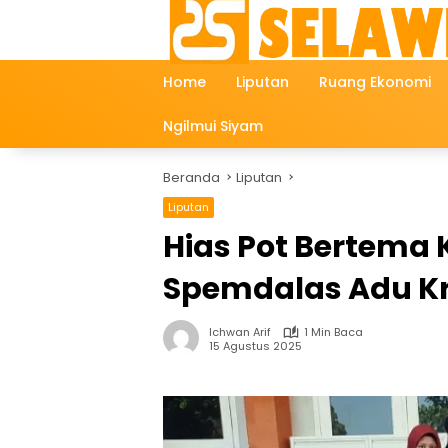
Langsung
ke
konten
Home
Liputan
Ruang Ekonomi
Ngilmui Siyam
Beranda
Liputan
Liputan
Hias Pot Bertema
Spemdalas Adu Kr
Ichwan Arif
1 Min Baca
15 Agustus 2025