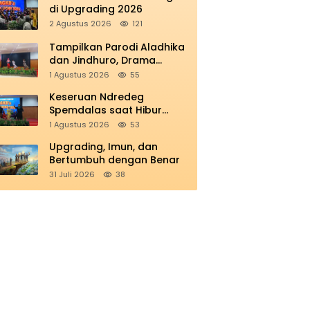
di Upgrading 2026
2 Agustus 2026
121
Tampilkan Parodi Aladhika
dan Jindhuro, Drama
Smamio Sedot Perhatian di
1 Agustus 2026
55
MGKB Upgrading 2026
Keseruan Ndredeg
Spemdalas saat Hibur
Peserta MGKB’s Upgrading
1 Agustus 2026
53
2026
Upgrading, Imun, dan
Bertumbuh dengan Benar
31 Juli 2026
38