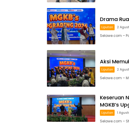
Drama Ruan
Liputan
2 Agus
Selawe.com – P
Aksi Memuk
Liputan
2 Agus
Selawe.com – Ma
Keseruan N
MGKB’s Up
Liputan
1 Agus
Selawe.com – S