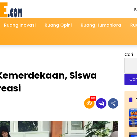
K
A
2
Ruang Inovasi
Ruang Opini
Ruang Humaniora
Ru
Cari
 Kemerdekaan, Siswa
Car
easi
288