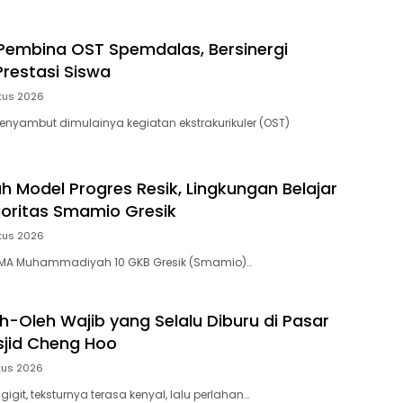
Pembina OST Spemdalas, Bersinergi
restasi Siswa
tus 2026
nyambut dimulainya kegiatan ekstrakurikuler (OST)
h Model Progres Resik, Lingkungan Belajar
oritas Smamio Gresik
tus 2026
MA Muhammadiyah 10 GKB Gresik (Smamio)…
h-Oleh Wajib yang Selalu Diburu di Pasar
jid Cheng Hoo
tus 2026
igit, teksturnya terasa kenyal, lalu perlahan…