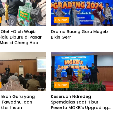
n
Liputan
 Oleh-Oleh Wajib
Drama Ruang Guru Mugeb
lalu Diburu di Pasar
Bikin Gerr
 Masjid Cheng Hoo
n
Liputan
hkan Guru yang
Keseruan Ndredeg
, Tawadhu, dan
Spemdalas saat Hibur
kter Ihsan
Peserta MGKB’s Upgrading
2026