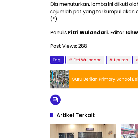
Dia menuturkan, lomba ini diikuti olah 2
sejumlah pot yang terkumpul akan dip
(*)
Penulis
Fitri Wulandari.
Editor
Ichw
Post Views:
288
Tag:
Fitri Wulandari
Liputan
Guru Berlian Primary School Be
Artikel Terkait