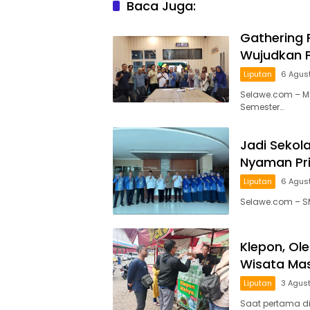
Baca Juga:
Gathering 
Wujudkan P
Liputan
6 Agus
Selawe.com – Me
Semester…
Jadi Sekola
Nyaman Pri
Liputan
6 Agus
Selawe.com – S
Klepon, Ole
Wisata Mas
Liputan
3 Agus
Saat pertama dig