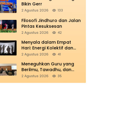
Bikin Gerr
2 Agustus 2026
133
Filosofi Jindhuro dan Jalan
Pintas Kesuksesan
2 Agustus 2026
42
Menyala dalam Empat
Hari: Energi Kolektif dan
Refleksi Kemerdekaan di
2 Agustus 2026
41
Panggung Education
Meneguhkan Guru yang
Berilmu, Tawadhu, dan
Berkarakter Ihsan
2 Agustus 2026
35