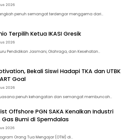
tus 2026
angkah penuh semangat terdengar menggema dari…
o Terpilih Ketua IKASI Gresik
tus 2026
uru Pendidikan Jasmani, Olahraga, dan Kesehatan…
otivation, Bekali Siswi Hadapi TKA dan UTBK
ART Goal
tus 2026
Suasana penuh kehangatan dan semangat membuncah…
list Offshore PGN SAKA Kenalkan Industri
 Gas Bumi di Spemdalas
tus 2026
rogram Orang Tua Mengajar (OTM) di…