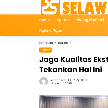
Langsung
ke
konten
Home
Liputan
Ruang Ekonomi
Ngilmui Siyam
Beranda
Liputan
Liputan
Jaga Kualitas Eks
Tekankan Hal Ini
Ichwan Arif
2 Min Baca
12 Januari 2025