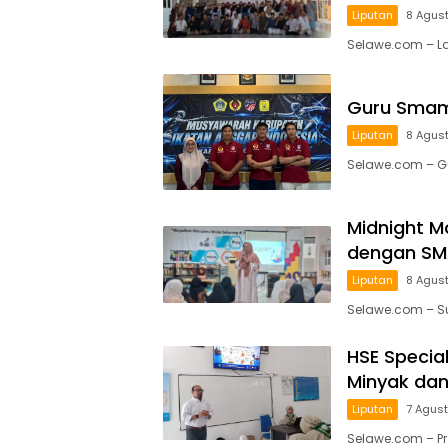
Liputan
8 Agus
Selawe.com – L
Guru Smami
Liputan
8 Agus
Selawe.com – G
Midnight M
dengan SM
Liputan
8 Agus
Selawe.com – 
HSE Specia
Minyak dan
Liputan
7 Agus
Selawe.com – P