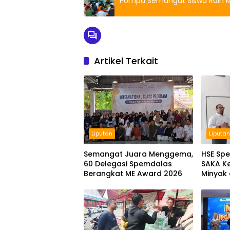
Pompa Semangat Siswa Raih M
Artikel Terkait
Liputan
Liputa
Semangat Juara Menggema,
HSE Spe
60 Delegasi Spemdalas
SAKA Ke
Berangkat ME Award 2026
Minyak 
Spemda