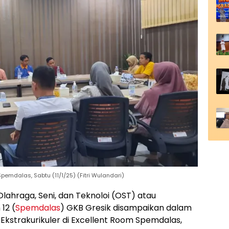
mdalas, Sabtu (11/1/25) (Fitri Wulandari)
lahraga, Seni, dan Teknoloi (OST) atau
12 (
Spemdalas
) GKB Gresik disampaikan dalam
kstrakurikuler di Excellent Room Spemdalas,