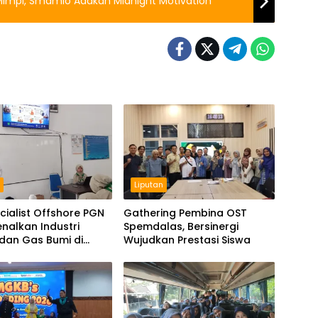
impi, Smamio Adakan Midnight Motivation
n
Liputan
cialist Offshore PGN
Gathering Pembina OST
nalkan Industri
Spemdalas, Bersinergi
dan Gas Bumi di
Wujudkan Prestasi Siswa
las