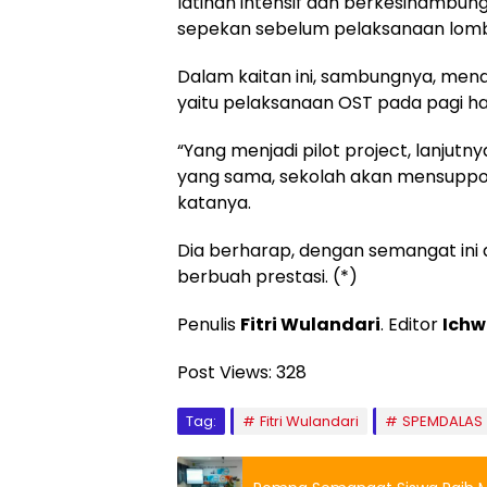
latihan intensif dan berkesinambunga
sepekan sebelum pelaksanaan lomba,
Dalam kaitan ini, sambungnya, men
yaitu pelaksanaan OST pada pagi har
“Yang menjadi pilot project, lanjut
yang sama, sekolah akan mensuppor
katanya.
Dia berharap, dengan semangat ini
berbuah prestasi. (*)
Penulis
Fitri Wulandari
. Editor
Ichw
Post Views:
328
Tag:
Fitri Wulandari
SPEMDALAS