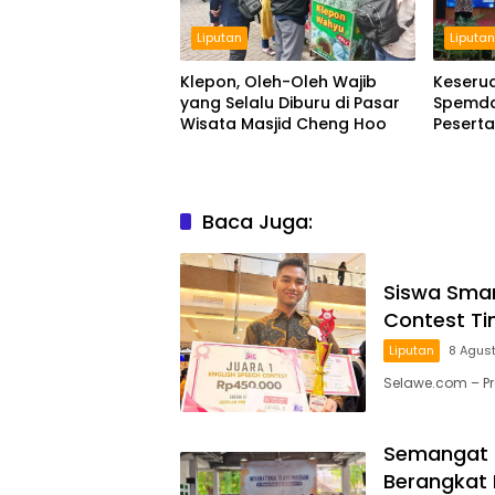
Liputan
Liputa
Klepon, Oleh-Oleh Wajib
Keseru
yang Selalu Diburu di Pasar
Spemda
Wisata Masjid Cheng Hoo
Pesert
2026
Baca Juga:
Siswa Smam
Contest Ti
Liputan
8 Agus
Selawe.com – P
Semangat 
Berangkat