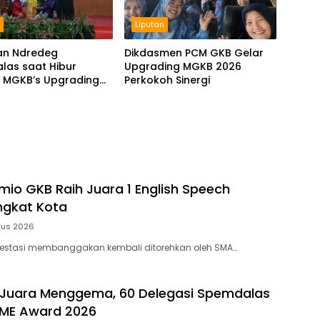
n
Liputan
an Ndredeg
Dikdasmen PCM GKB Gelar
las saat Hibur
Upgrading MGKB 2026
a MGKB’s Upgrading
Perkokoh Sinergi
io GKB Raih Juara 1 English Speech
ngkat Kota
tus 2026
restasi membanggakan kembali ditorehkan oleh SMA…
Juara Menggema, 60 Delegasi Spemdalas
 ME Award 2026