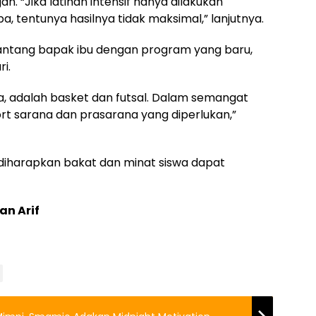
n. “Jika latihan intensif hanya dilakukan
 tentunya hasilnya tidak maksimal,” lanjutnya.
antang bapak ibu dengan program yang baru,
i.
nya, adalah basket dan futsal. Dalam semangat
t sarana dan prasarana yang diperlukan,”
 diharapkan bakat dan minat siswa dapat
an Arif