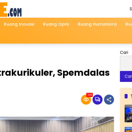
S
A
Ruang Inovasi
Ruang Opini
Ruang Humaniora
Ru
Cari
trakurikuler, Spemdalas
Car
328