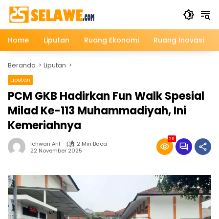
Langsung
ke
konten
Home
Liputan
Ruang Ekonomi
Ruang Inovasi
Beranda
Liputan
Liputan
PCM GKB Hadirkan Fun Walk Spesial
Milad Ke-113 Muhammadiyah, Ini
Kemeriahnya
211
Ichwan Arif
2 Min Baca
22 November 2025