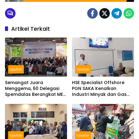
Artikel Terkait
Liputan
Liputan
Semangat Juara
HSE Specialist Offshore
Menggema, 60 Delegasi
PGN SAKA Kenalkan
Spemdalas Berangkat ME
Industri Minyak dan Gas
Award 2026
Bumi di Spemdalas
Liputan
Liputan