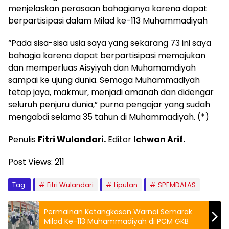
menjelaskan perasaan bahagianya karena dapat
berpartisipasi dalam Milad ke-113 Muhammadiyah
“Pada sisa-sisa usia saya yang sekarang 73 ini saya
bahagia karena dapat berpartisipasi memajukan
dan memperluas Aisyiyah dan Muhamamdiyah
sampai ke ujung dunia. Semoga Muhammadiyah
tetap jaya, makmur, menjadi amanah dan didengar
seluruh penjuru dunia,” purna pengajar yang sudah
mengabdi selama 35 tahun di Muhammadiyah. (*)
Penulis
Fitri Wulandari.
Editor
Ichwan Arif.
Post Views:
211
Tag:
Fitri Wulandari
Liputan
SPEMDALAS
Permainan Ketangkasan Warnai Semarak
Milad Ke-113 Muhammadiyah di PCM GKB