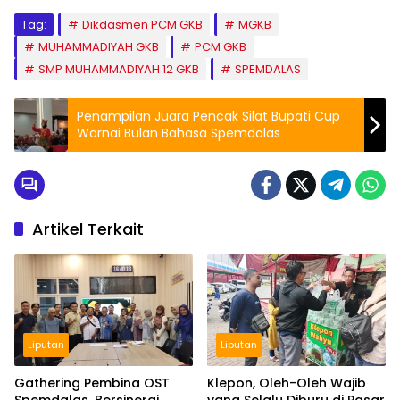
Tag:
Dikdasmen PCM GKB
MGKB
MUHAMMADIYAH GKB
PCM GKB
SMP MUHAMMADIYAH 12 GKB
SPEMDALAS
Penampilan Juara Pencak Silat Bupati Cup
Warnai Bulan Bahasa Spemdalas
Artikel Terkait
Liputan
Liputan
Gathering Pembina OST
Klepon, Oleh-Oleh Wajib