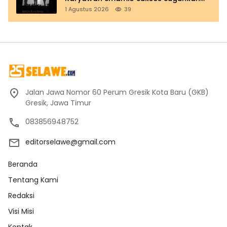
Teatrikal Perjuangan
1 Agustus 2026
39
Jalan Jawa Nomor 60 Perum Gresik Kota Baru (GKB)
Gresik, Jawa Timur
083856948752
editorselawe@gmail.com
Beranda
Tentang Kami
Redaksi
Visi Misi
Kontak