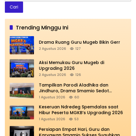
Cari
Trending Minggu Ini
Drama Ruang Guru Mugeb Bikin Gerr
2 Agustus 2026
127
Aksi Memukau Guru Mugeb di
Upgrading 2026
2 Agustus 2026
126
Tampilkan Parodi Aladhika dan
Jindhuro, Drama Smamio Sedot
Perhatian di MGKB Upgrading 2026
1 Agustus 2026
60
Keseruan Ndredeg Spemdalas saat
Hibur Peserta MGKB’s Upgrading 2026
1 Agustus 2026
53
Persiapan Empat Hari, Guru dan
Karyawan Smamio Sukses Suguhkan