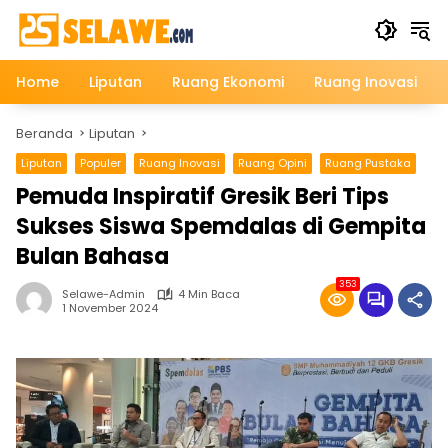
Langsung
ke
konten
Home
Liputan
Ruang Ekonomi
Ruang Inovasi
Beranda
Liputan
Liputan
Populer
Ruang Inovasi
Ruang Opini
Ruang Pustaka
Pemuda Inspiratif Gresik Beri Tips
Sukses Siswa Spemdalas di Gempita
Bulan Bahasa
353
Selawe-Admin
4 Min Baca
1 November 2024