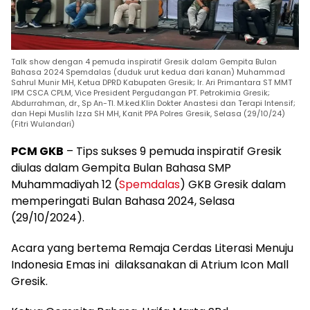
Talk show dengan 4 pemuda inspiratif Gresik dalam Gempita Bulan
Bahasa 2024 Spemdalas (duduk urut kedua dari kanan) Muhammad
Sahrul Munir MH, Ketua DPRD Kabupaten Gresik; Ir. Ari Primantara ST MMT
IPM CSCA CPLM, Vice President Pergudangan PT. Petrokimia Gresik;
Abdurrahman, dr., Sp An-TI. M.ked.Klin Dokter Anastesi dan Terapi Intensif;
dan Hepi Muslih Izza SH MH, Kanit PPA Polres Gresik, Selasa (29/10/24)
(Fitri Wulandari)
PCM GKB
– Tips sukses 9 pemuda inspiratif Gresik
diulas dalam Gempita Bulan Bahasa SMP
Muhammadiyah 12 (
Spemdalas
) GKB Gresik dalam
memperingati Bulan Bahasa 2024, Selasa
(29/10/2024).
Acara yang bertema Remaja Cerdas Literasi Menuju
Indonesia Emas ini dilaksanakan di Atrium Icon Mall
Gresik.