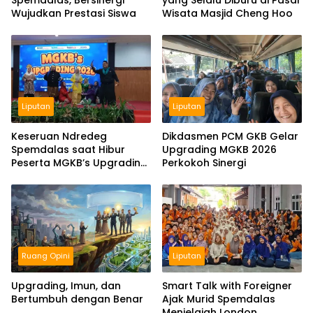
Spemdalas, Bersinergi
yang Selalu Diburu di Pasar
Wujudkan Prestasi Siswa
Wisata Masjid Cheng Hoo
Liputan
Liputan
Keseruan Ndredeg
Dikdasmen PCM GKB Gelar
Spemdalas saat Hibur
Upgrading MGKB 2026
Peserta MGKB’s Upgrading
Perkokoh Sinergi
2026
Ruang Opini
Liputan
Upgrading, Imun, dan
Smart Talk with Foreigner
Bertumbuh dengan Benar
Ajak Murid Spemdalas
Menjelajah London