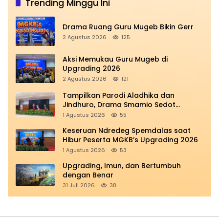
Trending Minggu Ini
Drama Ruang Guru Mugeb Bikin Gerr
2 Agustus 2026
125
Aksi Memukau Guru Mugeb di
Upgrading 2026
2 Agustus 2026
121
Tampilkan Parodi Aladhika dan
Jindhuro, Drama Smamio Sedot
Perhatian di MGKB Upgrading 2026
1 Agustus 2026
55
Keseruan Ndredeg Spemdalas saat
Hibur Peserta MGKB’s Upgrading 2026
1 Agustus 2026
53
Upgrading, Imun, dan Bertumbuh
dengan Benar
31 Juli 2026
38