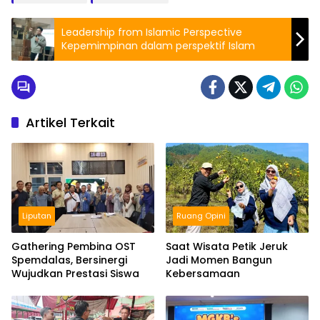
Leadership from Islamic Perspective
Kepemimpinan dalam perspektif Islam
Artikel Terkait
Liputan
Ruang Opini
Gathering Pembina OST
Saat Wisata Petik Jeruk
Spemdalas, Bersinergi
Jadi Momen Bangun
Wujudkan Prestasi Siswa
Kebersamaan