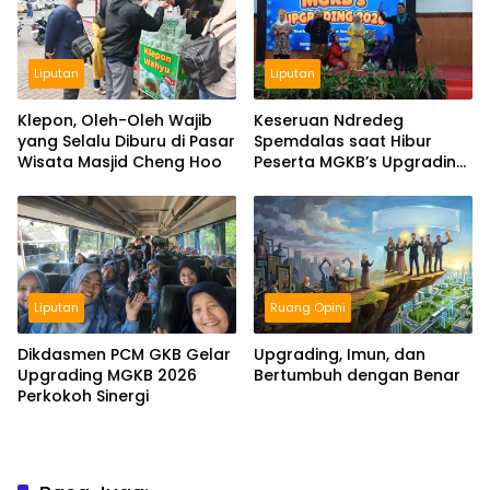
Liputan
Liputan
Klepon, Oleh-Oleh Wajib
Keseruan Ndredeg
yang Selalu Diburu di Pasar
Spemdalas saat Hibur
Wisata Masjid Cheng Hoo
Peserta MGKB’s Upgrading
2026
Liputan
Ruang Opini
Dikdasmen PCM GKB Gelar
Upgrading, Imun, dan
Upgrading MGKB 2026
Bertumbuh dengan Benar
Perkokoh Sinergi