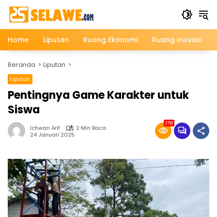
Langsung
ke
konten
Home
Liputan
Ruang Ekonomi
Ruang Inovasi
Beranda
Liputan
Liputan
Pentingnya Game Karakter untuk
Siswa
258
Ichwan Arif
2 Min Baca
24 Januari 2025