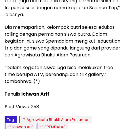
tetapi juga ada nilai edikasi yang bernama science.
Ini pun sesuai dengan nama kegiatan Science Trip,”
jelasnya.
Dia memaparkan, kelompok putri selesai edukasi
rolling dengan permainan siswa putra. Dalam
kegiatan ini, siswa Spemdalam mengikuti education
trip dan game yang dipandu langsung dari provider
dari Agrowisata Bhakti Alam Pasuruan.
“Dalam kegiatan siswa juga bisa melakukan free
time berupa ATV, berenang, dan trik gallery,”
tambahnya. (*)
Penulis
Ichwan Arif
Post Views:
258
Tag:
Agrowisata Bhakti Alam Pasuruan
Ichwan Arif
SPEMDALAS