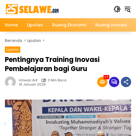
Langsung
ke
konten
Home
Liputan
Ruang Ekonomi
Ruang Inovasi
Beranda
Liputan
Liputan
Pentingnya Training Inovasi
Pembelajaran bagi Guru
271
Ichwan Arif
3 Min Baca
18 Januari 2025