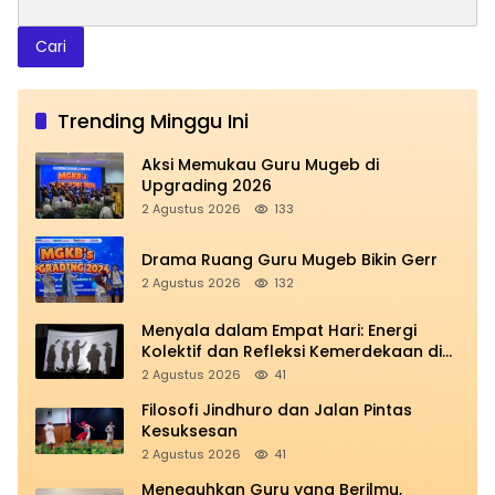
Cari
Trending Minggu Ini
Aksi Memukau Guru Mugeb di
Upgrading 2026
2 Agustus 2026
133
Drama Ruang Guru Mugeb Bikin Gerr
2 Agustus 2026
132
Menyala dalam Empat Hari: Energi
Kolektif dan Refleksi Kemerdekaan di
Panggung Education
2 Agustus 2026
41
Filosofi Jindhuro dan Jalan Pintas
Kesuksesan
2 Agustus 2026
41
Meneguhkan Guru yang Berilmu,