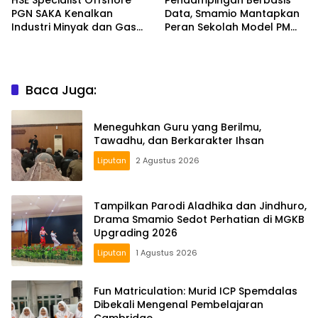
HSE Specialist Offshore
Pendampingan Berbasis
PGN SAKA Kenalkan
Data, Smamio Mantapkan
Industri Minyak dan Gas
Peran Sekolah Model PM
Bumi di Spemdalas
dan KKA
Baca Juga:
Meneguhkan Guru yang Berilmu,
Tawadhu, dan Berkarakter Ihsan
Liputan
2 Agustus 2026
Tampilkan Parodi Aladhika dan Jindhuro,
Drama Smamio Sedot Perhatian di MGKB
Upgrading 2026
Liputan
1 Agustus 2026
Fun Matriculation: Murid ICP Spemdalas
Dibekali Mengenal Pembelajaran
Cambridge