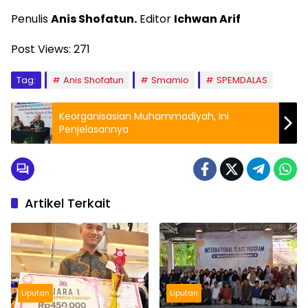
Penulis
Anis Shofatun.
Editor
Ichwan Arif
Post Views:
271
Tag:
Anis Shofatun
Smamio
SPEMDALAS
Keorganisasian Muhammadiyah, Ini
Penjelasannya
Artikel Terkait
Liputan
Liputan