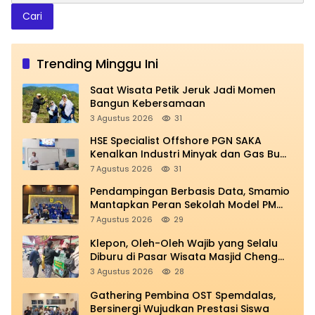
Cari
Trending Minggu Ini
Saat Wisata Petik Jeruk Jadi Momen
Bangun Kebersamaan
3 Agustus 2026
31
HSE Specialist Offshore PGN SAKA
Kenalkan Industri Minyak dan Gas Bumi
di Spemdalas
7 Agustus 2026
31
Pendampingan Berbasis Data, Smamio
Mantapkan Peran Sekolah Model PM
dan KKA
7 Agustus 2026
29
Klepon, Oleh-Oleh Wajib yang Selalu
Diburu di Pasar Wisata Masjid Cheng
Hoo
3 Agustus 2026
28
Gathering Pembina OST Spemdalas,
Bersinergi Wujudkan Prestasi Siswa