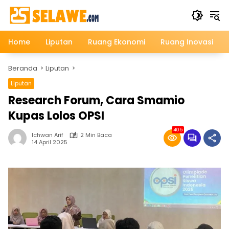
Langsung
ke
konten
Home
Liputan
Ruang Ekonomi
Ruang Inovasi
Beranda
Liputan
Liputan
Research Forum, Cara Smamio
Kupas Lolos OPSI
405
Ichwan Arif
2 Min Baca
14 April 2025