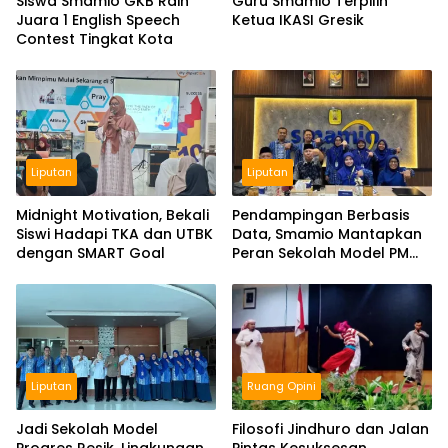
Siswa Smamio GKB Raih
Guru Smamio Terpilih
Juara 1 English Speech
Ketua IKASI Gresik
Contest Tingkat Kota
Liputan
Liputan
Midnight Motivation, Bekali
Pendampingan Berbasis
Siswi Hadapi TKA dan UTBK
Data, Smamio Mantapkan
dengan SMART Goal
Peran Sekolah Model PM
dan KKA
Liputan
Ruang Opini
Jadi Sekolah Model
Filosofi Jindhuro dan Jalan
Progres Resik, Lingkungan
Pintas Kesuksesan