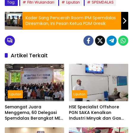
Tag:
Fitri Wulandari
Liputan
SPEMDALAS
Kader Sang Pencerah Room IPM Spemdalas
Diresmikan, Ini Pesan Ketua PDM Gresik
Artikel Terkait
Liputan
Liputan
Semangat Juara
HSE Specialist Offshore
Menggema, 60 Delegasi
PGN SAKA Kenalkan
Spemdalas Berangkat ME
Industri Minyak dan Gas
Award 2026
Bumi di Spemdalas