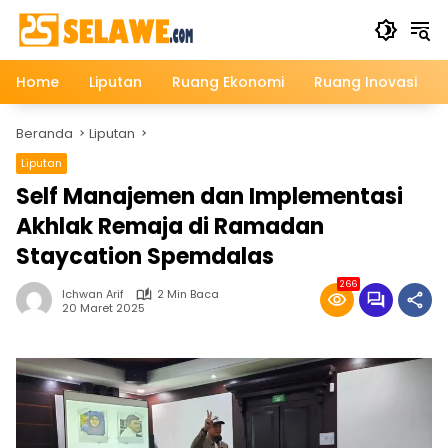
Langsung
ke
konten
Home
Liputan
Ruang Ekonomi
Ruang Inovasi
Beranda
Liputan
Liputan
Self Manajemen dan Implementasi
Akhlak Remaja di Ramadan
Staycation Spemdalas
266
Ichwan Arif
2 Min Baca
20 Maret 2025