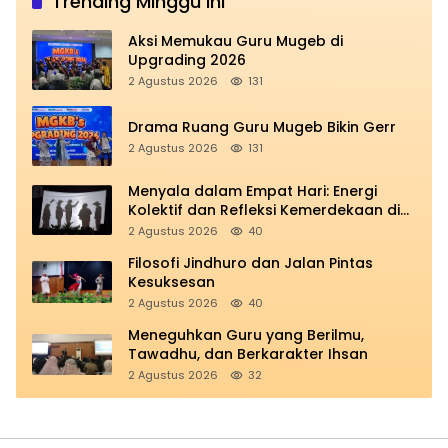
Trending Minggu Ini
Aksi Memukau Guru Mugeb di
Upgrading 2026
2 Agustus 2026
131
Drama Ruang Guru Mugeb Bikin Gerr
2 Agustus 2026
131
Menyala dalam Empat Hari: Energi
Kolektif dan Refleksi Kemerdekaan di
Panggung Education
2 Agustus 2026
40
Filosofi Jindhuro dan Jalan Pintas
Kesuksesan
2 Agustus 2026
40
Meneguhkan Guru yang Berilmu,
Tawadhu, dan Berkarakter Ihsan
2 Agustus 2026
32