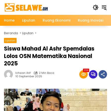
Langsung
ke
konten
Home
Liputan
Ruang Ekonomi
Ruang Inovasi
Beranda
Liputan
Liputan
Siswa Mahad Al Ashr Spemdalas
Lolos OSN Matematika Nasional
2025
359
Ichwan Arif
2 Min Baca
10 September 2025