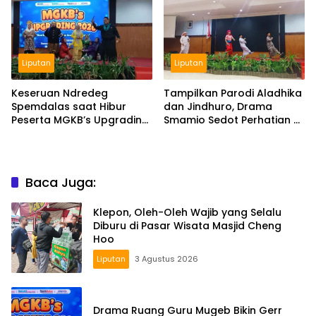
Liputan
Liputan
Keseruan Ndredeg
Tampilkan Parodi Aladhika
Spemdalas saat Hibur
dan Jindhuro, Drama
Peserta MGKB’s Upgrading
Smamio Sedot Perhatian di
2026
MGKB Upgrading 2026
Baca Juga:
Klepon, Oleh-Oleh Wajib yang Selalu
Diburu di Pasar Wisata Masjid Cheng
Hoo
Liputan
3 Agustus 2026
Drama Ruang Guru Mugeb Bikin Gerr