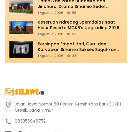
Tampilkan Parodi Aladhika dan
Jindhuro, Drama Smamio Sedot
Perhatian di MGKB Upgrading 2026
1 Agustus 2026
55
Keseruan Ndredeg Spemdalas saat
Hibur Peserta MGKB’s Upgrading 2026
1 Agustus 2026
53
Persiapan Empat Hari, Guru dan
Karyawan Smamio Sukses Suguhkan
Teatrikal Perjuangan
1 Agustus 2026
38
Jalan Jawa Nomor 60 Perum Gresik Kota Baru (GKB)
Gresik, Jawa Timur
083856948752