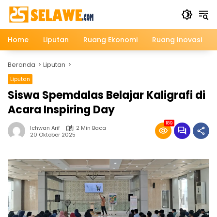
Langsung
ke
konten
Home
Liputan
Ruang Ekonomi
Ruang Inovasi
Beranda
Liputan
Liputan
Siswa Spemdalas Belajar Kaligrafi di
Acara Inspiring Day
189
Ichwan Arif
2 Min Baca
20 Oktober 2025