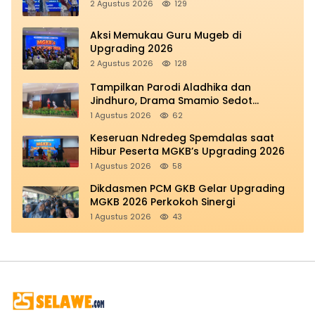
2 Agustus 2026
129
Aksi Memukau Guru Mugeb di
Upgrading 2026
2 Agustus 2026
128
Tampilkan Parodi Aladhika dan
Jindhuro, Drama Smamio Sedot
Perhatian di MGKB Upgrading 2026
1 Agustus 2026
62
Keseruan Ndredeg Spemdalas saat
Hibur Peserta MGKB’s Upgrading 2026
1 Agustus 2026
58
Dikdasmen PCM GKB Gelar Upgrading
MGKB 2026 Perkokoh Sinergi
1 Agustus 2026
43