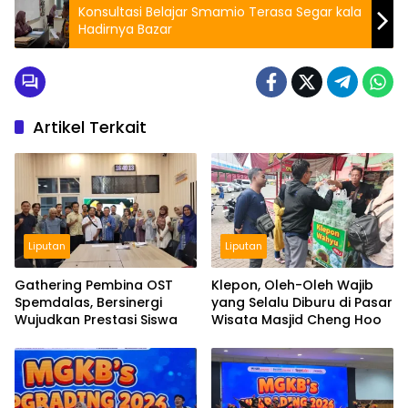
Konsultasi Belajar Smamio Terasa Segar kala
Hadirnya Bazar
Artikel Terkait
Liputan
Liputan
Gathering Pembina OST
Klepon, Oleh-Oleh Wajib
Spemdalas, Bersinergi
yang Selalu Diburu di Pasar
Wujudkan Prestasi Siswa
Wisata Masjid Cheng Hoo