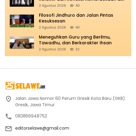
Panggung Education
2 Agustus 2026
40
Filosofi Jindhuro dan Jalan Pintas
Kesuksesan
2 Agustus 2026
40
Meneguhkan Guru yang Berilmu,
Tawadhu, dan Berkarakter Ihsan
2 Agustus 2026
32
Jalan Jawa Nomor 60 Perum Gresik Kota Baru (GKB)
Gresik, Jawa Timur
083856948752
editorselawe@gmail.com