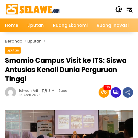
Langsung
ke
konten
Home
Liputan
Ruang Ekonomi
Ruang Inovasi
Beranda
Liputan
Liputan
Smamio Campus Visit ke ITS: Siswa
Antusias Kenali Dunia Perguruan
Tinggi
430
Ichwan Arif
3 Min Baca
18 April 2025