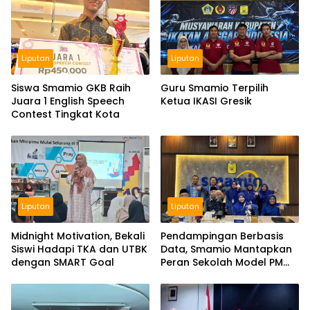
Liputan
Liputan
Siswa Smamio GKB Raih
Guru Smamio Terpilih
Juara 1 English Speech
Ketua IKASI Gresik
Contest Tingkat Kota
Liputan
Liputan
Midnight Motivation, Bekali
Pendampingan Berbasis
Siswi Hadapi TKA dan UTBK
Data, Smamio Mantapkan
dengan SMART Goal
Peran Sekolah Model PM
dan KKA