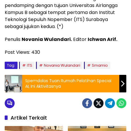
pendamping dengan tujuan Universitas Airlangga
Kampus B sebagai tempat pertama dan Institut
Teknologi Sepuluh Nopember (ITS) Surabaya
sebagai jujukan kedua. (*)
Penulis
Novania Wulandari.
Editor
Ichwan Arif.
Post Views:
430
Tag:
ITS
Novania Wulandari
Smamio
Spemdalas Tuan Rumah Pelatihan Special
AI, Ini Aktivitasnya
Artikel Terkait