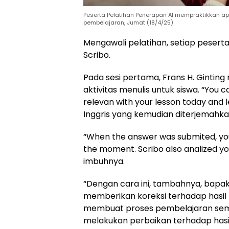
Peserta Pelatihan Penerapan AI mempraktikkan apl
pembelajaran, Jumat (18/4/25)
Mengawali pelatihan, setiap peser
Scribo.
Pada sesi pertama, Frans H. Ginti
aktivitas menulis untuk siswa. “You 
relevan with your lesson today and 
Inggris yang kemudian diterjemahkan
“When the answer was submited, you
the moment. Scribo also analized you
imbuhnya.
“Dengan cara ini, tambahnya, bapak 
memberikan koreksi terhadap hasil t
membuat proses pembelajaran semak
melakukan perbaikan terhadap hasil