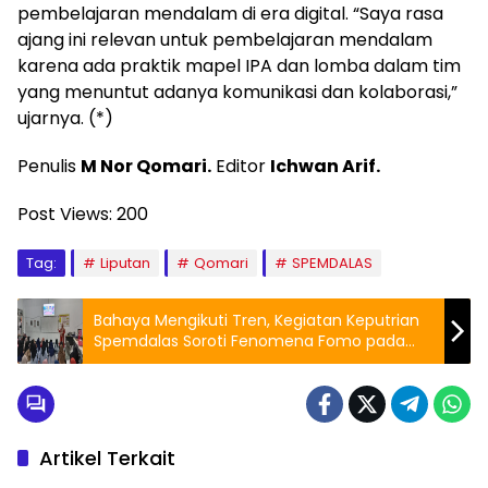
pembelajaran mendalam di era digital. “Saya rasa
ajang ini relevan untuk pembelajaran mendalam
karena ada praktik mapel IPA dan lomba dalam tim
yang menuntut adanya komunikasi dan kolaborasi,”
ujarnya. (*)
Penulis
M Nor Qomari.
Editor
Ichwan Arif.
Post Views:
200
Tag:
Liputan
Qomari
SPEMDALAS
Bahaya Mengikuti Tren, Kegiatan Keputrian
Spemdalas Soroti Fenomena Fomo pada
Remaja
Artikel Terkait