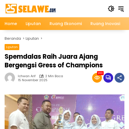
Langsung
ke
konten
Home
Liputan
Ruang Ekonomi
Ruang Inovasi
Beranda
Liputan
Liputan
Spemdalas Raih Juara Ajang
Bergengsi Gress of Champions
200
Ichwan Arif
2 Min Baca
15 November 2025