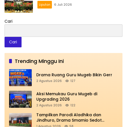
Liputan
6 Juli 2026
Cari
Cari
Trending Minggu Ini
Drama Ruang Guru Mugeb Bikin Gerr
2 Agustus 2026
127
Aksi Memukau Guru Mugeb di
Upgrading 2026
2 Agustus 2026
122
Tampilkan Parodi Aladhika dan
Jindhuro, Drama Smamio Sedot
Perhatian di MGKB Upgrading 2026
1 Agustus 2026
58