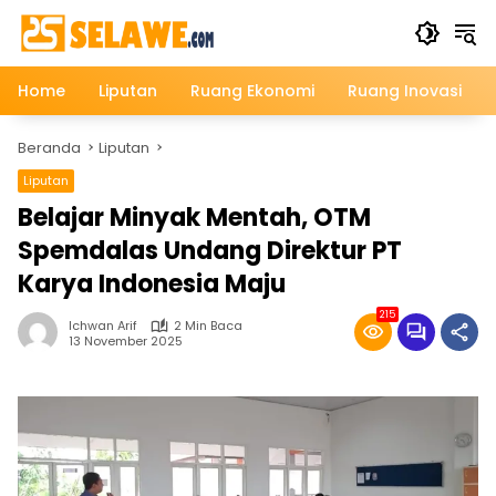
Langsung
ke
konten
Home
Liputan
Ruang Ekonomi
Ruang Inovasi
Beranda
Liputan
Liputan
Belajar Minyak Mentah, OTM
Spemdalas Undang Direktur PT
Karya Indonesia Maju
215
Ichwan Arif
2 Min Baca
13 November 2025