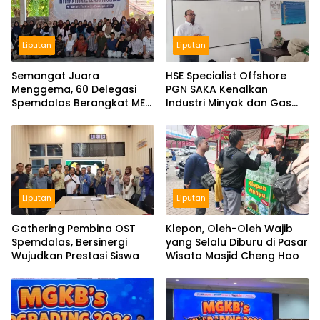
Liputan
Liputan
Semangat Juara
HSE Specialist Offshore
Menggema, 60 Delegasi
PGN SAKA Kenalkan
Spemdalas Berangkat ME
Industri Minyak dan Gas
Award 2026
Bumi di Spemdalas
Liputan
Liputan
Gathering Pembina OST
Klepon, Oleh-Oleh Wajib
Spemdalas, Bersinergi
yang Selalu Diburu di Pasar
Wujudkan Prestasi Siswa
Wisata Masjid Cheng Hoo