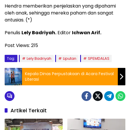
Hendra memberikan penjelaskan yang dipahami
oleh anak, sehingga mereka paham dan sangat
antusias. (*)
Penulis
Lely Badriyah.
Editor
Ichwan Arif.
Post Views:
215
Tag:
Lely Badriyah
Liputan
SPEMDALAS
Kepala Dinas Perpustakaan di Acara Festival
Literasi
Artikel Terkait