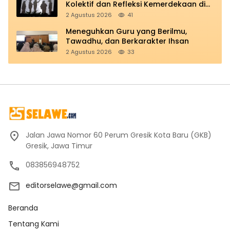
Kolektif dan Refleksi Kemerdekaan di
Panggung Education
2 Agustus 2026
41
Meneguhkan Guru yang Berilmu,
Tawadhu, dan Berkarakter Ihsan
2 Agustus 2026
33
Jalan Jawa Nomor 60 Perum Gresik Kota Baru (GKB)
Gresik, Jawa Timur
083856948752
editorselawe@gmail.com
Beranda
Tentang Kami