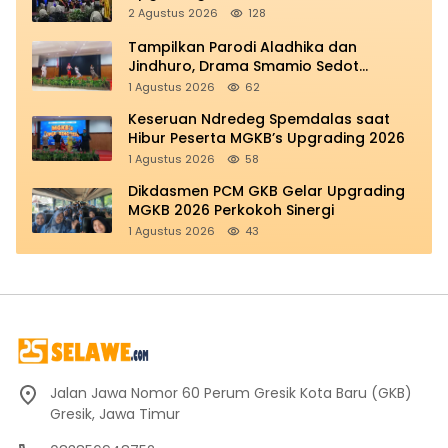
2 Agustus 2026
128
Tampilkan Parodi Aladhika dan
Jindhuro, Drama Smamio Sedot
Perhatian di MGKB Upgrading 2026
1 Agustus 2026
62
Keseruan Ndredeg Spemdalas saat
Hibur Peserta MGKB’s Upgrading 2026
1 Agustus 2026
58
Dikdasmen PCM GKB Gelar Upgrading
MGKB 2026 Perkokoh Sinergi
1 Agustus 2026
43
Jalan Jawa Nomor 60 Perum Gresik Kota Baru (GKB)
Gresik, Jawa Timur