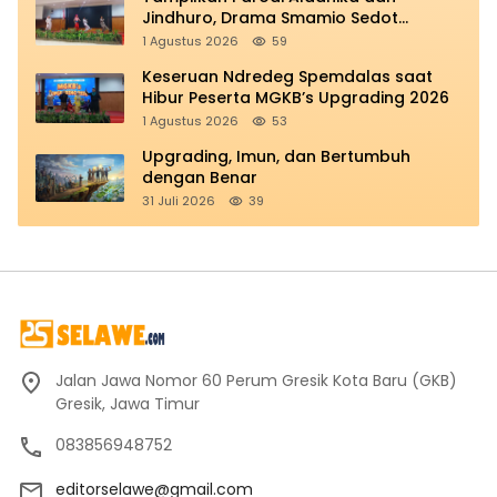
Jindhuro, Drama Smamio Sedot
Perhatian di MGKB Upgrading 2026
1 Agustus 2026
59
Keseruan Ndredeg Spemdalas saat
Hibur Peserta MGKB’s Upgrading 2026
1 Agustus 2026
53
Upgrading, Imun, dan Bertumbuh
dengan Benar
31 Juli 2026
39
Jalan Jawa Nomor 60 Perum Gresik Kota Baru (GKB)
Gresik, Jawa Timur
083856948752
editorselawe@gmail.com