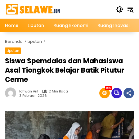
Langsung
ke
konten
Home
Liputan
Ruang Ekonomi
Ruang Inovasi
Beranda
Liputan
Liputan
Siswa Spemdalas dan Mahasiswa
Asal Tiongkok Belajar Batik Pitutur
Cerme
155
Ichwan Arif
2 Min Baca
3 Februari 2026