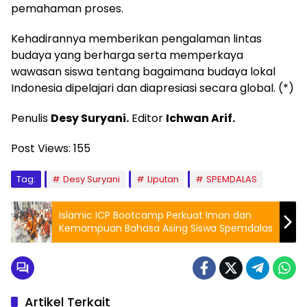
pemahaman proses.
Kehadirannya memberikan pengalaman lintas
budaya yang berharga serta memperkaya
wawasan siswa tentang bagaimana budaya lokal
Indonesia dipelajari dan diapresiasi secara global. (*)
Penulis
Desy Suryani.
Editor
Ichwan Arif.
Post Views:
155
Tag:
Desy Suryani
Liputan
SPEMDALAS
Islamic ICP Bootcamp Perkuat Iman dan
Kemampuan Bahasa Asing Siswa Spemdalas
Artikel Terkait