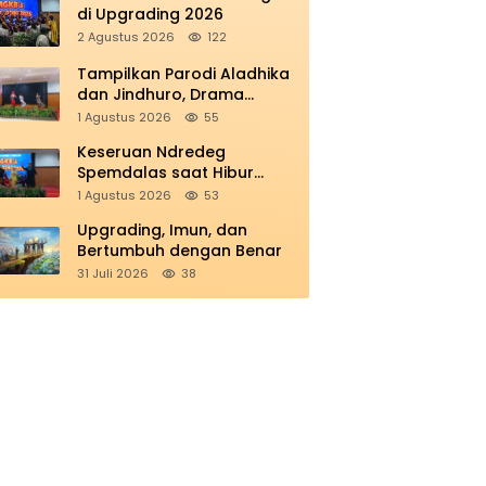
di Upgrading 2026
2 Agustus 2026
122
Tampilkan Parodi Aladhika
dan Jindhuro, Drama
Smamio Sedot Perhatian di
1 Agustus 2026
55
MGKB Upgrading 2026
Keseruan Ndredeg
Spemdalas saat Hibur
Peserta MGKB’s Upgrading
1 Agustus 2026
53
2026
Upgrading, Imun, dan
Bertumbuh dengan Benar
31 Juli 2026
38