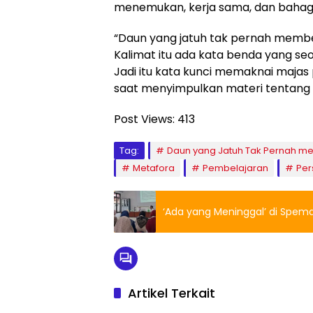
menemukan, kerja sama, dan bahagia
“Daun yang jatuh tak pernah memben
Kalimat itu ada kata benda yang seo
Jadi itu kata kunci memaknai majas p
saat menyimpulkan materi tentang 
Post Views:
413
Tag:
Daun yang Jatuh Tak Pernah m
Metafora
Pembelajaran
Per
‘Ada yang Meninggal’ di Spem
Artikel Terkait