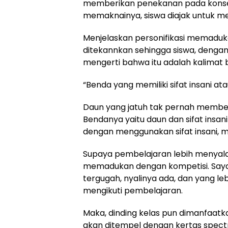
memberikan penekanan pada konsep
memaknainya, siswa diajak untuk 
Menjelaskan personifikasi memadukan
ditekannkan sehingga siswa, denga
mengerti bahwa itu adalah kalimat b
“Benda yang memiliki sifat insani at
Daun yang jatuh tak pernah membenc
Bendanya yaitu daun dan sifat insa
dengan menggunakan sifat insani, ma
Supaya pembelajaran lebih menyal
memadukan dengan kompetisi. Saya 
tergugah, nyalinya ada, dan yang leb
mengikuti pembelajaran.
Maka, dinding kelas pun dimanfaatka
akan ditempel dengan kertas spect