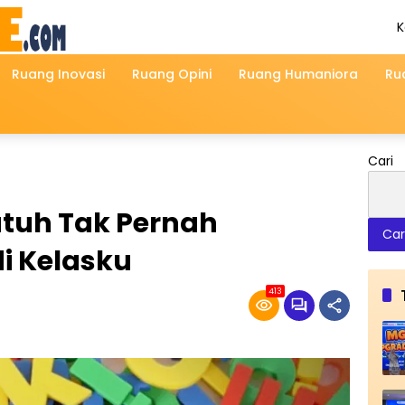
K
A
2
Ruang Inovasi
Ruang Opini
Ruang Humaniora
Ru
Cari
tuh Tak Pernah
Car
i Kelasku
413