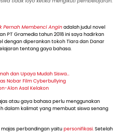
siswa tidak
loyo
ketika mengikuti pembelajaran.
k Pernah Membenci Angin
adalah judul novel
kan PT Gramedia tahun 2018 ini saya hadirkan
vel dengan diperankan tokoh Tiara dan Danar
lajaran tentang gaya bahasa.
mah dan Upaya Mudah Siswa…
as Nobar Film Cyberbullying
on-Alon Asal Kelakon
jas atau gaya bahasa perlu menggunakan
toh dalam kalimat yang membuat siswa senang
 majas perbandingan yaitu
personifikasi.
Setelah