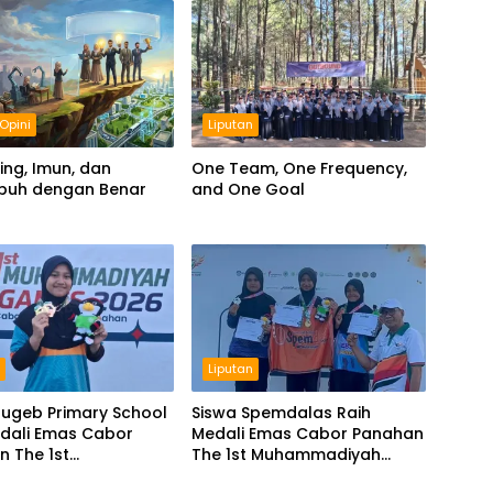
Opini
Liputan
ng, Imun, dan
One Team, One Frequency,
buh dengan Benar
and One Goal
n
Liputan
Mugeb Primary School
Siswa Spemdalas Raih
edali Emas Cabor
Medali Emas Cabor Panahan
 The 1st
The 1st Muhammadiyah
madiyah Games
Games