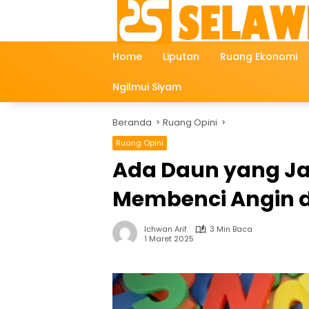
Langsung
ke
konten
Home
Liputan
Ruang Ekonomi
Ngilmui Siyam
Beranda
Ruang Opini
Ruang Opini
Ada Daun yang Ja
Membenci Angin d
Ichwan Arif
3 Min Baca
1 Maret 2025