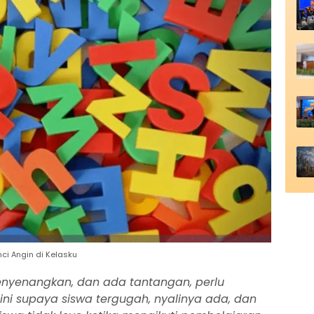
ci Angin di Kelasku
enyenangkan, dan ada tantangan, perlu
ini supaya siswa tergugah, nyalinya ada, dan