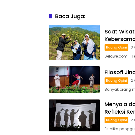
Baca Juga:
Saat Wisat
Kebersam
Ruang Opini
3 
Selawe.com – Te
Filosofi Ji
Ruang Opini
2 
Banyak orang m
Menyala da
Refleksi K
Ruang Opini
2 
Estetika panggu