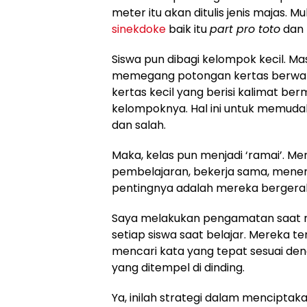
meter itu akan ditulis jenis majas. Mul
sinekdoke
baik itu
part pro toto
dan
Siswa pun dibagi kelompok kecil. M
memegang potongan kertas berwa
kertas kecil yang berisi kalimat be
kelompoknya. Hal ini untuk memud
dan salah.
Maka, kelas pun menjadi ‘ramai’. M
pembelajaran, bekerja sama, menem
pentingnya adalah mereka bergerak 
Saya melakukan pengamatan saat 
setiap siswa saat belajar. Mereka te
mencari kata yang tepat sesuai deng
yang ditempel di dinding.
Ya, inilah strategi dalam mencipt