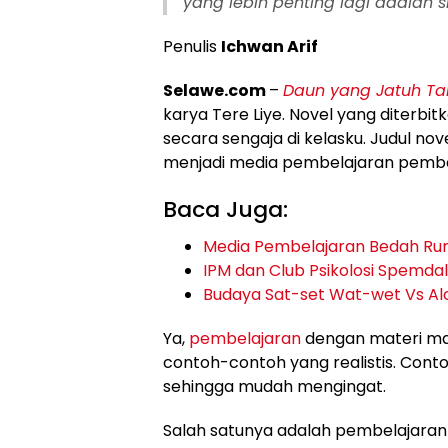
yang lebih penting lagi adalah 
Penulis
Ichwan Arif
Selawe.com
–
Daun yang Jatuh Ta
karya Tere Liye. Novel yang diterbit
secara sengaja di kelasku. Judul no
menjadi media pembelajaran pembe
Baca Juga:
Media Pembelajaran Bedah Ru
IPM dan Club Psikolosi Spemdal
Budaya Sat-set Wat-wet Vs Al
Ya,
pembelajaran
dengan materi ma
contoh-contoh yang realistis. Con
sehingga mudah mengingat.
Salah satunya adalah pembelajaran