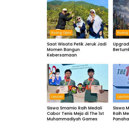
Ruang Opini
Ruang 
Saat Wisata Petik Jeruk Jadi
Upgradi
Momen Bangun
Bertum
Kebersamaan
Liputan
Liputa
Siswa Smamio Raih Medali
Siswa 
Cabor Tenis Meja di The 1st
Raih M
Muhammadiyah Games
Panahan
Muham