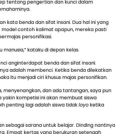
 tentang pengertian dan kunci dalam
memahaminya.
 kata benda dan sifat insani. Dua hal ini yang
n model contoh kalimat apapun, mereka pasti
ermajas personifikasi.
au manusia,” kataku di depan kelas.
i anginterdapat benda dan sifat insani.
ninya adalah membenci. Ketika benda dilekatkan
ka itu menjadi ciri khusus majas personifikan.
a, menyenangkan, dan ada tantangan, saya pun
yakin kompetisi ini akan membuat siswa
ih penting lagi adalah siswa tidak
loyo
ketika
n sebagai sarana untuk belajar. Dinding nantinya
ra. Empat kertas yang berukuran setengah