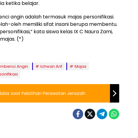
 ketika belajar.
ci angin adalah termasuk majas personifikasi.
lah-oleh memiliki sifat insani berupa membentu.
ersonifikasi,” kata siswa kelas IX C Naura Zami,
majas. (*)
embenci Angin
Ichwan Arif
Majas
sonifikasi
dalas saat Pelatihan Perawatan Jenazah