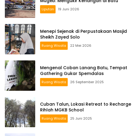
Mugeb: Mengukir Kenangan di Batu
Liputan
19 Juni 2026
Menepi Sejenak di Perpustakaan Masjid
Sheikh Zayed Solo
Ruang Wisata
22 Mei 2026
Mengenal Coban Lanang Batu, Tempat
Gathering Gukar Spemdalas
Ruang Wisata
26 September 2025
Cuban Talun, Lokasi Retreat to Recharge
Rihlah MGKB School
Ruang Wisata
25 Juni 2025