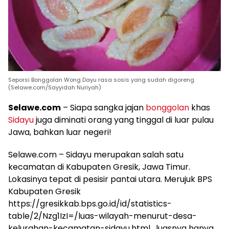
Seporsi Bonggolan Wong Dayu rasa sosis yang sudah digoreng.
(Selawe.com/Sayyidah Nuriyah)
Selawe.com
– Siapa sangka jajan
bonggolan
khas
Sidayu
juga diminati orang yang tinggal di luar pulau
Jawa, bahkan luar negeri!
Selawe.com – Sidayu merupakan salah satu
kecamatan di Kabupaten Gresik, Jawa Timur.
Lokasinya tepat di pesisir pantai utara. Merujuk BPS
Kabupaten Gresik
https://gresikkab.bps.go.id/id/statistics-
table/2/Nzg1IzI=/luas-wilayah-menurut-desa-
kelurahan-kecamatan-sidayu.html, luasnya hanya