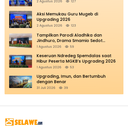
2 Agustus 2026
127
Aksi Memukau Guru Mugeb di
Upgrading 2026
2 Agustus 2026
123
Tampilkan Parodi Aladhika dan
Jindhuro, Drama Smamio Sedot
Perhatian di MGKB Upgrading 2026
1 Agustus 2026
59
Keseruan Ndredeg Spemdalas saat
Hibur Peserta MGKB’s Upgrading 2026
1 Agustus 2026
53
Upgrading, Imun, dan Bertumbuh
dengan Benar
31 Juli 2026
39