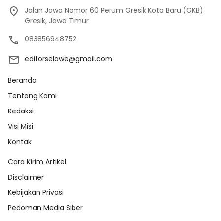
Jalan Jawa Nomor 60 Perum Gresik Kota Baru (GKB)
Gresik, Jawa Timur
083856948752
editorselawe@gmail.com
Beranda
Tentang Kami
Redaksi
Visi Misi
Kontak
Cara Kirim Artikel
Disclaimer
Kebijakan Privasi
Pedoman Media Siber