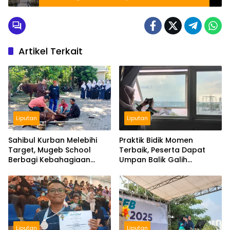
Artikel Terkait
Liputan
Liputan
Sahibul Kurban Melebihi
Praktik Bidik Momen
Target, Mugeb School
Terbaik, Peserta Dapat
Berbagi Kebahagiaan
Umpan Balik Galih
Iduladha dengan
Wicaksono
Tetangga
Liputan
Liputan