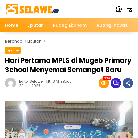
Langsung
ke
konten
Home
Liputan
Ruang Ekonomi
Ruang Inovasi
Beranda
Liputan
Liputan
Hari Pertama MPLS di Mugeb Primary
School Menyemai Semangat Baru
339
Editor Selawe
3 Min Baca
20 Juli 2025