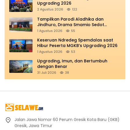
Upgrading 2026
2 Agustus 2026
122
Tampilkan Parodi Aladhika dan
Jindhuro, Drama Smamio Sedot
Perhatian di MGKB Upgrading 2026
1 Agustus 2026
55
Keseruan Ndredeg Spemdalas saat
Hibur Peserta MGKB’s Upgrading 2026
1 Agustus 2026
53
Upgrading, Imun, dan Bertumbuh
dengan Benar
31 Juli 2026
38
Jalan Jawa Nomor 60 Perum Gresik Kota Baru (GKB)
Gresik, Jawa Timur