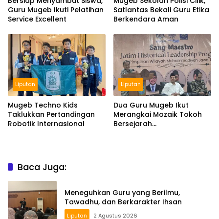
Bersiap Menyambut Siswa,
Mugeb Sekolah Polisi Cilik,
Guru Mugeb Ikuti Pelatihan
Satlantas Bekali Guru Etika
Service Excellent
Berkendara Aman
Liputan
Liputan
Mugeb Techno Kids
Dua Guru Mugeb Ikut
Taklukkan Pertandingan
Merangkai Mozaik Tokoh
Robotik Internasional
Bersejarah
Muhammadiyah Jatim
Baca Juga:
Meneguhkan Guru yang Berilmu,
Tawadhu, dan Berkarakter Ihsan
Liputan
2 Agustus 2026