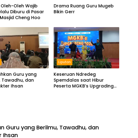
 Oleh-Oleh Wajib
Drama Ruang Guru Mugeb
lalu Diburu di Pasar
Bikin Gerr
 Masjid Cheng Hoo
n
Liputan
hkan Guru yang
Keseruan Ndredeg
, Tawadhu, dan
Spemdalas saat Hibur
kter Ihsan
Peserta MGKB’s Upgrading
2026
 Guru yang Berilmu, Tawadhu, dan
r Ihsan