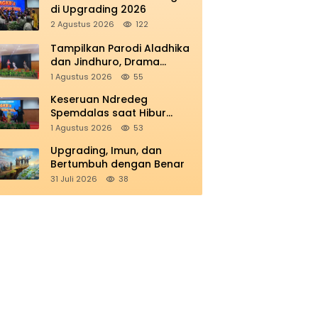
di Upgrading 2026
2 Agustus 2026
122
Tampilkan Parodi Aladhika
dan Jindhuro, Drama
Smamio Sedot Perhatian di
1 Agustus 2026
55
MGKB Upgrading 2026
Keseruan Ndredeg
Spemdalas saat Hibur
Peserta MGKB’s Upgrading
1 Agustus 2026
53
2026
Upgrading, Imun, dan
Bertumbuh dengan Benar
31 Juli 2026
38