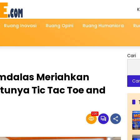
K
A
2
Ruang Inovasi
Ruang Opini
Ruang Humaniora
Ru
Cari
emdalas Meriahkan
Car
atunya Tic Tac Toe and
230