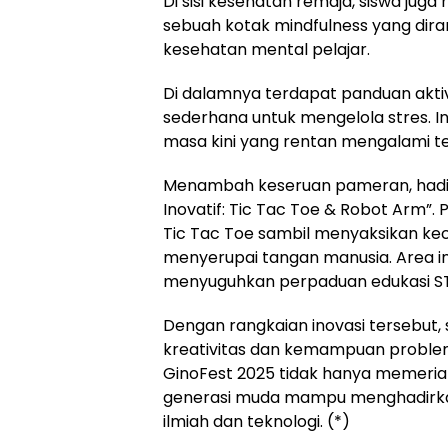
Di sisi kesehatan remaja, siswa jug
sebuah kotak mindfulness yang di
kesehatan mental pelajar.
Di dalamnya terdapat panduan aktivit
sederhana untuk mengelola stres. In
masa kini yang rentan mengalami te
Menambah keseruan pameran, hadir pu
Inovatif: Tic Tac Toe & Robot Arm”.
Tic Tac Toe sambil menyaksikan k
menyerupai tangan manusia. Area ini
menyuguhkan perpaduan edukasi STE
Dengan rangkaian inovasi tersebut,
kreativitas dan kemampuan problem
GinoFest 2025 tidak hanya memeriah
generasi muda mampu menghadirkan 
ilmiah dan teknologi. (*)