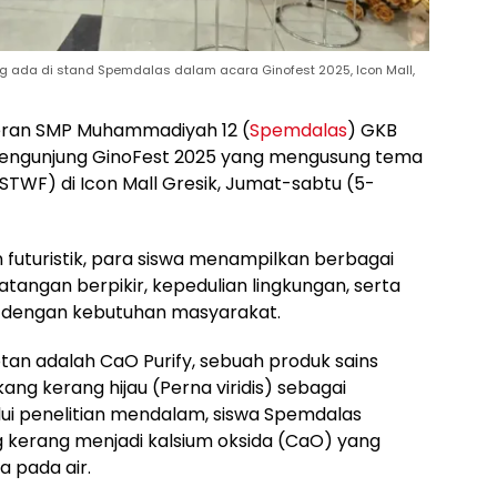
yang ada di stand Spemdalas dalam acara Ginofest 2025, Icon Mall,
eran SMP Muhammadiyah 12 (
Spemdalas
) GKB
 pengunjung GinoFest 2025 yang mengusung tema
STWF) di Icon Mall Gresik, Jumat-sabtu (5-
n futuristik, para siswa menampilkan berbagai
tangan berpikir, kepedulian lingkungan, serta
dengan kebutuhan masyarakat.
otan adalah CaO Purify, sebuah produk sains
g kerang hijau (Perna viridis) sebagai
ui penelitian mendalam, siswa Spemdalas
 kerang menjadi kalsium oksida (CaO) yang
a pada air.