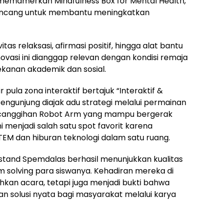
a memamerkan Mindfulness Box for Mental Health,
rancang untuk membantu meningkatkan
as relaksasi, afirmasi positif, hingga alat bantu
ovasi ini dianggap relevan dengan kondisi remaja
kanan akademik dan sosial.
la zona interaktif bertajuk “Interaktif &
 Pengunjung diajak adu strategi melalui permainan
ecanggihan Robot Arm yang mampu bergerak
 menjadi salah satu spot favorit karena
M dan hiburan teknologi dalam satu ruang.
 stand Spemdalas berhasil menunjukkan kualitas
 solving para siswanya. Kehadiran mereka di
kan acara, tetapi juga menjadi bukti bahwa
solusi nyata bagi masyarakat melalui karya