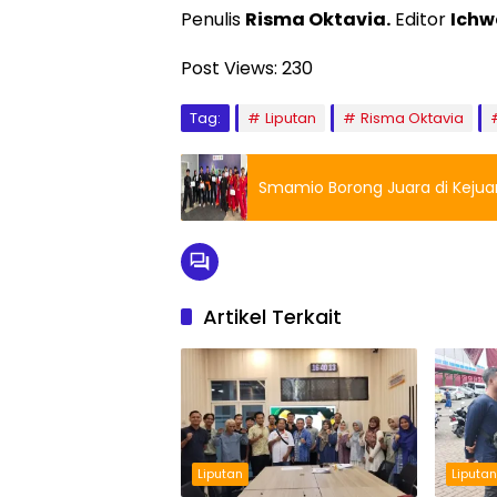
Penulis
Risma Oktavia.
Editor
Ichw
Post Views:
230
Tag:
Liputan
Risma Oktavia
Smamio Borong Juara di Kejuar
Artikel Terkait
Liputan
Liputa