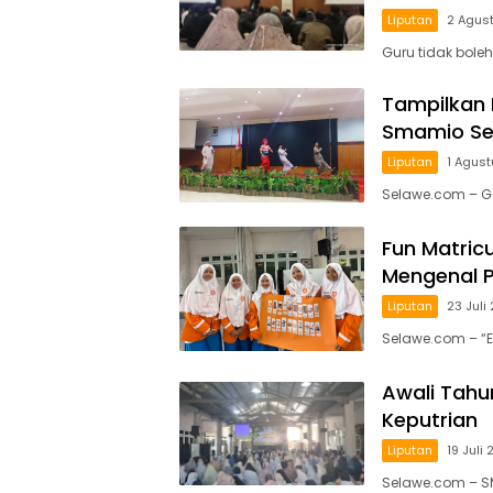
Liputan
2 Agus
Guru tidak boleh
Tampilkan 
Smamio Sed
Liputan
1 Agus
Selawe.com – G
Fun Matricu
Mengenal 
Liputan
23 Juli
Selawe.com – “E
Awali Tahu
Keputrian
Liputan
19 Juli
Selawe.com – S