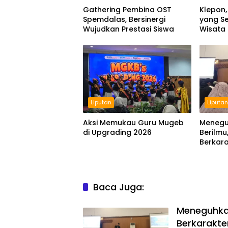
Gathering Pembina OST
Klepon,
Spemdalas, Bersinergi
yang Se
Wujudkan Prestasi Siswa
Wisata
Liputan
Liputa
Aksi Memukau Guru Mugeb
Menegu
di Upgrading 2026
Berilmu
Berkara
Baca Juga:
Meneguhkan
Berkarakte