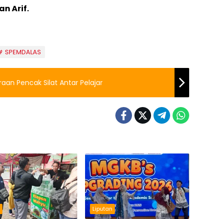
an Arif.
SPEMDALAS
aan Pencak Silat Antar Pelajar
n
Liputan