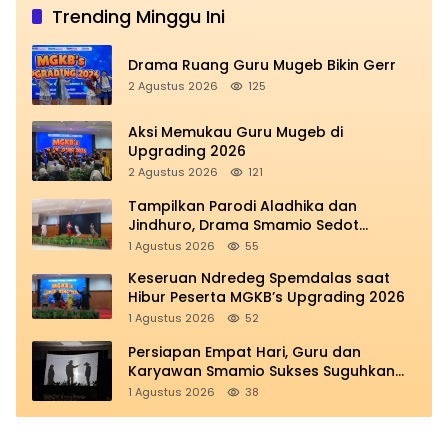
Trending Minggu Ini
Drama Ruang Guru Mugeb Bikin Gerr
2 Agustus 2026
125
Aksi Memukau Guru Mugeb di
Upgrading 2026
2 Agustus 2026
121
Tampilkan Parodi Aladhika dan
Jindhuro, Drama Smamio Sedot
Perhatian di MGKB Upgrading 2026
1 Agustus 2026
55
Keseruan Ndredeg Spemdalas saat
Hibur Peserta MGKB’s Upgrading 2026
1 Agustus 2026
52
Persiapan Empat Hari, Guru dan
Karyawan Smamio Sukses Suguhkan
Teatrikal Perjuangan
1 Agustus 2026
38