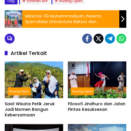
Tag:
Ichwan Arif
Ruang Opini
Milad Ke-113 Muhammadiyah, Peserta
Spemdalas Lifeventure Baksos dan
Pengobatan Gratis
Artikel Terkait
Ruang Opini
Ruang Opini
Saat Wisata Petik Jeruk
Filosofi Jindhuro dan Jalan
Jadi Momen Bangun
Pintas Kesuksesan
Kebersamaan