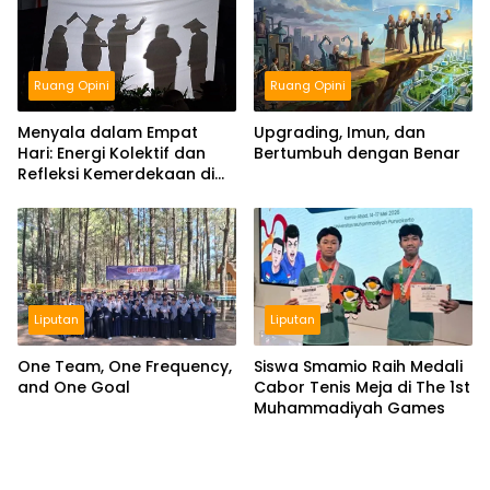
Ruang Opini
Ruang Opini
Upgrading, Imun, dan
Menyala dalam Empat
Bertumbuh dengan Benar
Hari: Energi Kolektif dan
Refleksi Kemerdekaan di
Panggung Education
Liputan
Liputan
One Team, One Frequency,
Siswa Smamio Raih Medali
and One Goal
Cabor Tenis Meja di The 1st
Muhammadiyah Games