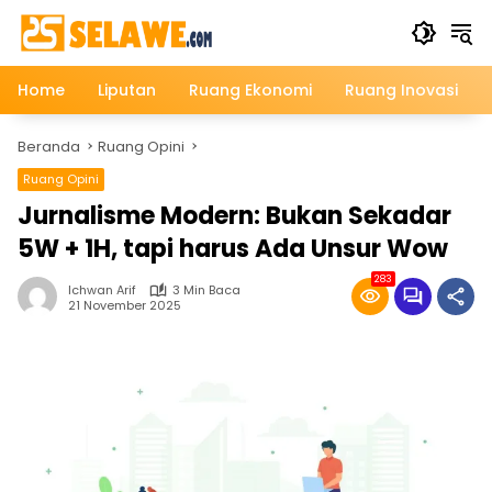
Langsung
ke
konten
Home
Liputan
Ruang Ekonomi
Ruang Inovasi
Beranda
Ruang Opini
Ruang Opini
Jurnalisme Modern: Bukan Sekadar
5W + 1H, tapi harus Ada Unsur Wow
283
Ichwan Arif
3 Min Baca
21 November 2025