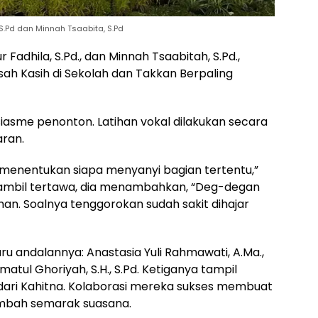
S.Pd dan Minnah Tsaabita, S.Pd
 Fadhila, S.Pd., dan Minnah Tsaabitah, S.Pd.,
sah Kasih di Sekolah dan Takkan Berpaling
asme penonton. Latihan vokal dilakukan secara
aran.
 menentukan siapa menyanyi bagian tertentu,”
. Sambil tertawa, dia menambahkan, “Deg-degan
 aman. Soalnya tenggorokan sudah sakit dihajar
ru andalannya: Anastasia Yuli Rahmawati, A.Ma.,
matul Ghoriyah, S.H., S.Pd. Ketiganya tampil
ri Kahitna. Kolaborasi mereka sukses membuat
mbah semarak suasana.