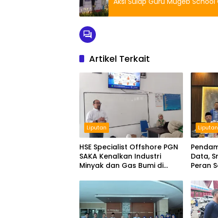
Aksi Sulap Guru Mugeb School C
Artikel Terkait
Liputan
Liputa
HSE Specialist Offshore PGN
Pendam
SAKA Kenalkan Industri
Data, 
Minyak dan Gas Bumi di
Peran 
Spemdalas
KKA