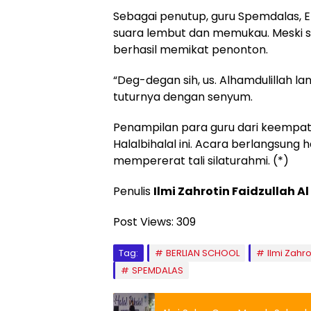
Sebagai penutup, guru Spemdalas, Eld
suara lembut dan memukau. Meski 
berhasil memikat penonton.
“Deg-degan sih, us. Alhamdulillah l
tuturnya dengan senyum.
Penampilan para guru dari keempat
Halalbihalal ini. Acara berlangsung
mempererat tali silaturahmi. (*)
Penulis
Ilmi Zahrotin Faidzullah A
Post Views:
309
Tag:
BERLIAN SCHOOL
Ilmi Zahr
SPEMDALAS