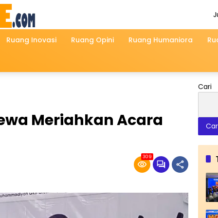
J
A
2
Ruang Inovasi
Ruang Opini
Ruang Humaniora
Ru
Cari
ewa Meriahkan Acara
Car
309