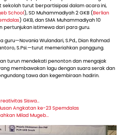
ekolah turut berpartisipasi dalam acara ini,
eb School
), SD Muhammadiyah 2 GKB (
Berlian
emdalas
) GKB, dan SMA Muhammadiyah 10
pertunjukan istimewa dari para guru.
ga guru—Novania Wulandari, S.Pd., Dian Rahmad
wantoro, S.Psi.—turut memeriahkan panggung.
kan turun mendekati penonton dan mengajak
yang membawakan lagu dengan suara serak dan
mengundang tawa dan kegembiraan hadirin.
Kreativitas Siswa…
lusan Angkatan ke-23 Spemdalas
riahkan Milad Mugeb…