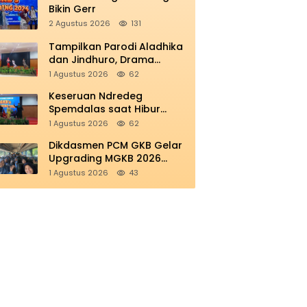
Bikin Gerr
2 Agustus 2026
131
Tampilkan Parodi Aladhika
dan Jindhuro, Drama
Smamio Sedot Perhatian di
1 Agustus 2026
62
MGKB Upgrading 2026
Keseruan Ndredeg
Spemdalas saat Hibur
Peserta MGKB’s Upgrading
1 Agustus 2026
62
2026
Dikdasmen PCM GKB Gelar
Upgrading MGKB 2026
Perkokoh Sinergi
1 Agustus 2026
43