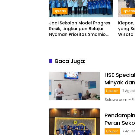
Liputan
Liputa
Jadi Sekolah Model Progres
Klepon,
Resik, Lingkungan Belajar
yang Se
Nyaman Prioritas Smamio
Wisata
Gresik
Baca Juga:
HSE Specia
Minyak dan
Liputan
7 Agus
Selawe.com – P
Pendampin
Peran Seko
Liputan
7 Agus