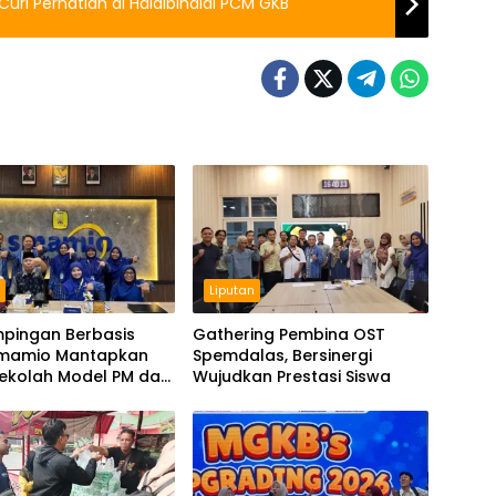
uri Perhatian di Halalbihalal PCM GKB
n
Liputan
pingan Berbasis
Gathering Pembina OST
Smamio Mantapkan
Spemdalas, Bersinergi
Sekolah Model PM dan
Wujudkan Prestasi Siswa