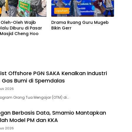
n
Liputan
 Oleh-Oleh Wajib
Drama Ruang Guru Mugeb
lalu Diburu di Pasar
Bikin Gerr
 Masjid Cheng Hoo
list Offshore PGN SAKA Kenalkan Industri
 Gas Bumi di Spemdalas
tus 2026
rogram Orang Tua Mengajar (OTM) di…
gan Berbasis Data, Smamio Mantapkan
lah Model PM dan KKA
tus 2026