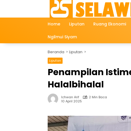
Langsung
ke
konten
Home
Liputan
Ruang Ekonomi
Ngilmui Siyam
Beranda
Liputan
Liputan
Penampilan Istim
Halalbihalal
Ichwan Arif
2 Min Baca
10 April 2025