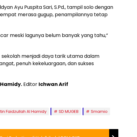
yan Ayu Puspita Sari, S.Pd., tampil solo dengan
sempat merasa gugup, penampilannya tetap
ancar meski lagunya belum banyak yang tahu,”
 sekolah menjadi daya tarik utama dalam
 hangat, penuh kekeluargaan, dan sukses
l Hamidy.
Editor
Ichwan Arif
otin Faidzullah Al Hamidy
SD MUGEB
Smamio