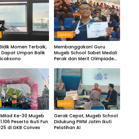
n
Liputan
 Bidik Momen Terbaik,
Membanggakan! Guru
a Dapat Umpan Balik
Mugeb School Sabet Medali
Wicaksono
Perak dan Merit Olimpiade
Guru Matematika Tingkat
Nasional
n
Liputan
 Milad Ke-30 Mugeb
Gerak Cepat, Mugeb School
1.106 Peserta Ikuti Fun
Didukung PWM Jatim Ikuti
025 di GKB Convex
Pelatihan AI