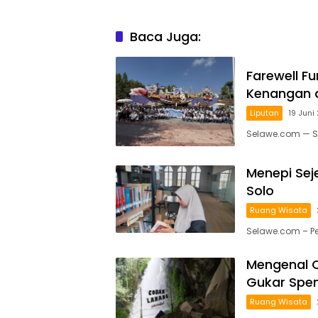
Baca Juga:
Farewell F
Kenangan d
Liputan
19 Juni
Selawe.com — S
Menepi Sej
Solo
Ruang Wisata
Selawe.com – Per
Mengenal 
Gukar Spe
Ruang Wisata