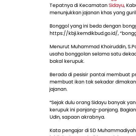
Tepatnya di Kecamatan
Sidayu
, Kab
menunjukkan jajanan khas yang guri
Bonggol yang ini beda dengan bongg
https://kbji.kemdikbud.go.id/, “bon
Menurut Muhammad Khoiruddin, S.Pd
usaha bonggolan selama satu dekad
bakal kerupuk.
Berada di pesisir pantai membuat pr
membuat ikan tak sekadar dimakan m
jajanan.
“Sejak dulu orang Sidayu banyak yan
kerupuk ini panjang-panjang. Bagian
Udin, sapaan akrabnya.
Kata pengajar di SD Muhammadiyah Si