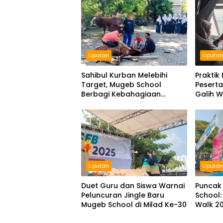
Liputan
Liputa
Sahibul Kurban Melebihi
Praktik
Target, Mugeb School
Pesert
Berbagi Kebahagiaan
Galih 
Iduladha dengan Tetangga
Liputan
Liputa
Duet Guru dan Siswa Warnai
Puncak
Peluncuran Jingle Baru
School: 
Mugeb School di Milad Ke-30
Walk 2