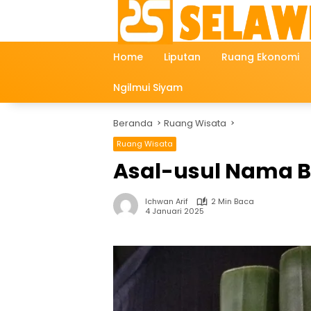
Langsung
ke
konten
Home
Liputan
Ruang Ekonomi
Ngilmui Siyam
Beranda
Ruang Wisata
Ruang Wisata
Asal-usul Nama B
Ichwan Arif
2 Min Baca
4 Januari 2025