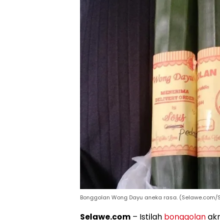
Bonggolan Wong Dayu aneka rasa. (Selawe.com/S
Selawe.com
– Istilah
bonggolan
akr