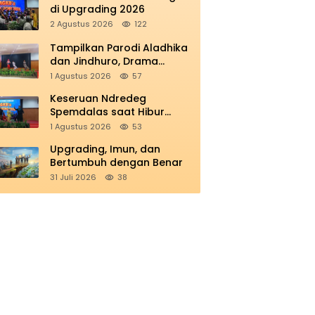
di Upgrading 2026
2 Agustus 2026
122
Tampilkan Parodi Aladhika
dan Jindhuro, Drama
Smamio Sedot Perhatian di
1 Agustus 2026
57
MGKB Upgrading 2026
Keseruan Ndredeg
Spemdalas saat Hibur
Peserta MGKB’s Upgrading
1 Agustus 2026
53
2026
Upgrading, Imun, dan
Bertumbuh dengan Benar
31 Juli 2026
38