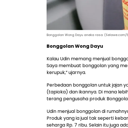
Bonggolan Wong Dayu aneka rasa. (Selawe.com/S
Bonggolan Wong Dayu
Kalau Udin memang menjual bonggol
Saya membuat bonggolan yang mem
kerupuk,” ujarnya.
Perbedaan bonggolan untuk jajan yan
(tapioka) dan ikannya. Di mana lebi
terang pengusaha produk Bonggolan
Udin menjual bonggolan di rumahnya
Produk yang ia jual tak seperti keba
seharga Rp. 7 ribu. Selain itu juga a