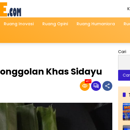
K
A
2
Ruang Inovasi
Ruang Opini
Ruang Humaniora
Ru
Cari
onggolan Khas Sidayu
Car
407