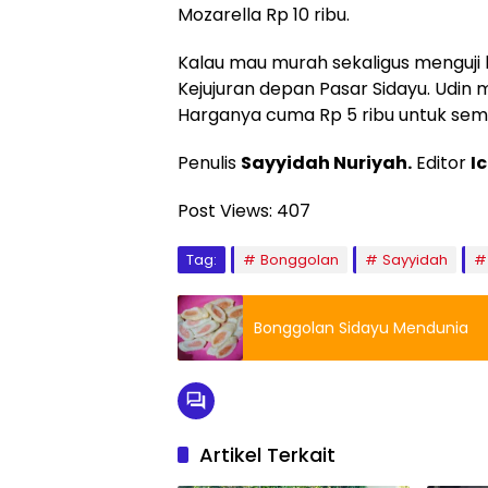
Mozarella Rp 10 ribu.
Kalau mau murah sekaligus menguji ke
Kejujuran depan Pasar Sidayu. Udi
Harganya cuma Rp 5 ribu untuk semu
Penulis
Sayyidah Nuriyah.
Editor
I
Post Views:
407
Tag:
Bonggolan
Sayyidah
Bonggolan Sidayu Mendunia
Artikel Terkait